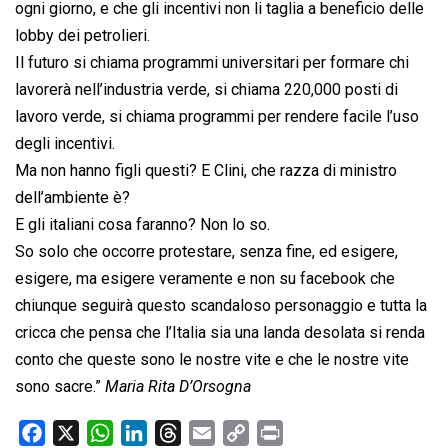
ogni giorno, e che gli incentivi non li taglia a beneficio delle
lobby dei petrolieri.
Il futuro si chiama programmi universitari per formare chi
lavorerà nell’industria verde, si chiama 220,000 posti di
lavoro verde, si chiama programmi per rendere facile l’uso
degli incentivi.
Ma non hanno figli questi? E Clini, che razza di ministro
dell’ambiente è?
E gli italiani cosa faranno? Non lo so.
So solo che occorre protestare, senza fine, ed esigere,
esigere, ma esigere veramente e non su facebook che
chiunque seguirà questo scandaloso personaggio e tutta la
cricca che pensa che l’Italia sia una landa desolata si renda
conto che queste sono le nostre vite e che le nostre vite
sono sacre.”
Maria Rita D’Orsogna
F
X
W
L
T
E
C
P