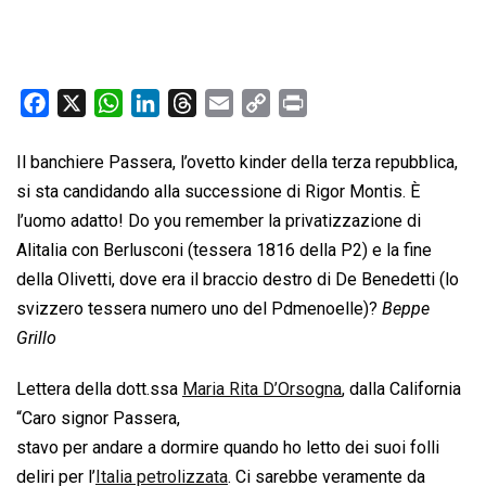
F
X
W
L
T
E
C
P
a
h
i
h
m
o
r
c
a
n
r
a
p
i
Il banchiere Passera, l’ovetto kinder della terza repubblica,
e
t
k
e
i
y
n
si sta candidando alla successione di Rigor Montis. È
b
s
e
a
l
L
t
l’uomo adatto! Do you remember la privatizzazione di
o
A
d
d
i
Alitalia con Berlusconi (tessera 1816 della P2) e la fine
o
p
I
s
n
della Olivetti, dove era il braccio destro di De Benedetti (lo
k
p
n
k
svizzero tessera numero uno del Pdmenoelle)?
Beppe
Grillo
Lettera della dott.ssa
Maria Rita D’Orsogna
, dalla California
“Caro signor Passera,
stavo per andare a dormire quando ho letto dei suoi folli
deliri per l’
Italia petrolizzata
. Ci sarebbe veramente da