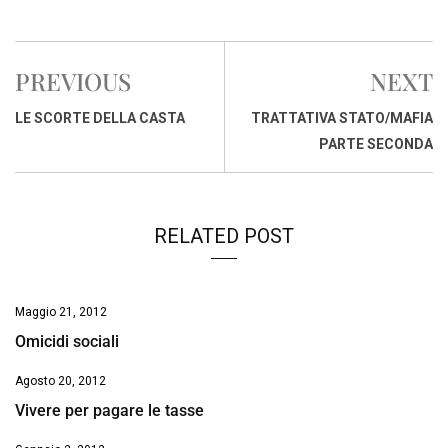
a
h
i
h
m
o
r
c
a
n
r
a
p
i
e
t
k
e
i
y
n
PREVIOUS
NEXT
b
s
e
a
l
L
t
o
A
d
d
i
LE SCORTE DELLA CASTA
TRATTATIVA STATO/MAFIA
o
p
I
s
n
PARTE SECONDA
k
p
n
k
RELATED POST
Maggio 21, 2012
Omicidi sociali
Agosto 20, 2012
Vivere per pagare le tasse