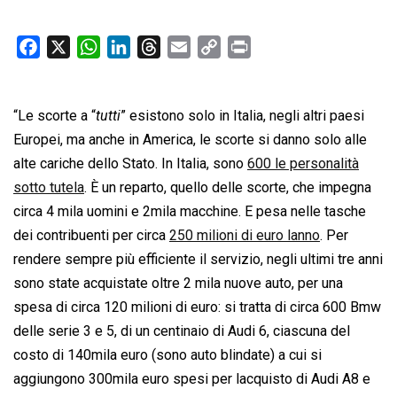
F
X
W
L
T
E
C
P
a
h
i
h
m
o
r
c
a
n
r
a
p
i
“Le scorte a “
e
tutti
t
” esistono solo in Italia, negli altri paesi
k
e
i
y
n
b
s
e
a
l
L
t
Europei, ma anche in America, le scorte si danno solo alle
o
A
d
d
i
alte cariche dello Stato. In Italia, sono
600 le personalità
o
p
I
s
n
sotto tutela
. È un reparto, quello delle scorte, che impegna
k
p
n
k
circa 4 mila uomini e 2mila macchine. E pesa nelle tasche
dei contribuenti per circa
250 milioni di euro lanno
. Per
rendere sempre più efficiente il servizio, negli ultimi tre anni
sono state acquistate oltre 2 mila nuove auto, per una
spesa di circa 120 milioni di euro: si tratta di circa 600 Bmw
delle serie 3 e 5, di un centinaio di Audi 6, ciascuna del
costo di 140mila euro (sono auto blindate) a cui si
aggiungono 300mila euro spesi per lacquisto di Audi A8 e