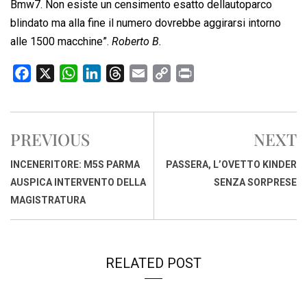
Bmw7. Non esiste un censimento esatto dellautoparco
blindato ma alla fine il numero dovrebbe aggirarsi intorno
alle 1500 macchine”.
Roberto B.
F
X
W
L
T
E
C
P
a
h
i
h
m
o
r
c
a
n
r
a
p
i
e
t
k
e
i
y
n
PREVIOUS
NEXT
b
s
e
a
l
L
t
o
A
d
d
i
INCENERITORE: M5S PARMA
PASSERA, L’OVETTO KINDER
o
p
I
s
n
AUSPICA INTERVENTO DELLA
SENZA SORPRESE
k
p
n
k
MAGISTRATURA
RELATED POST