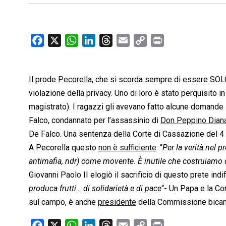
F
X
W
L
T
E
C
P
a
h
i
h
m
o
r
c
a
n
r
a
p
i
Il prode
e
Pecorella
t
, che si scorda sempre di essere SOL
k
e
i
y
n
b
s
e
a
l
L
t
violazione della privacy. Uno di loro è stato perquisito 
o
A
d
d
i
magistrato). I ragazzi gli avevano fatto alcune domande 
o
p
I
s
n
Falco, condannato per l’assassinio di
Don Peppino Dian
k
p
n
k
De Falco. Una sentenza della Corte di Cassazione del 4
A Pecorella questo
non è sufficiente
: “
Per la verità nel
antimafia, ndr) come movente. È inutile che costruiamo de
Giovanni Paolo II elogiò il sacrificio di questo prete indi
produca frutti… di solidarietà e di pace
“- Un Papa e la Co
sul campo, è anche
presidente
della Commissione bicamera
F
X
W
L
T
E
C
P