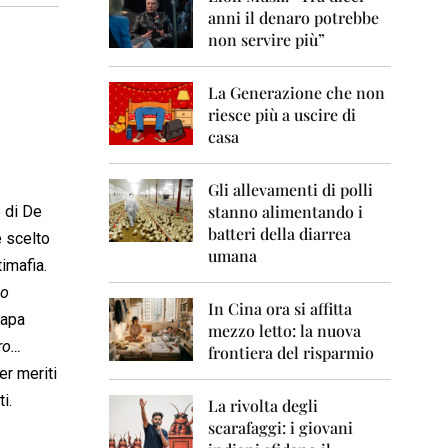
0
anni il denaro potrebbe
6
non servire più”
2
0
La Generazione che non
0
7
riesce più a uscire di
casa
2
0
0
Gli allevamenti di polli
8
stanno alimentando i
e di De
batteri della diarrea
è scelto
2
umana
0
imafia.
0
no
9
In Cina ora si affitta
Papa
mezzo letto: la nuova
2
tro…
frontiera del risparmio
0
er meriti
1
0
i.
La rivolta degli
scarafaggi: i giovani
2