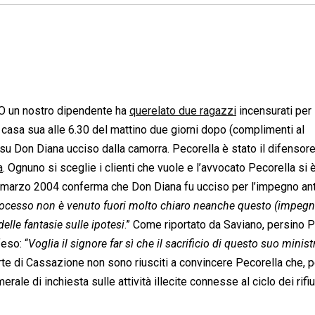
O un nostro dipendente ha
querelato due ragazzi
incensurati per
in casa sua alle 6.30 del mattino due giorni dopo (complimenti al
su Don Diana ucciso dalla camorra. Pecorella è stato il difensor
a
. Ognuno si sceglie i clienti che vuole e l’avvocato Pecorella si 
 marzo 2004 conferma che Don Diana fu ucciso per l’impegno ant
 processo non è venuto fuori molto chiaro neanche questo (impeg
lle fantasie sulle ipotesi
.” Come riportato da Saviano, persino 
feso: “
Voglia il signore far sì che il sacrificio di questo suo minis
rte di Cassazione non sono riusciti a convincere Pecorella che, p
le di inchiesta sulle attività illecite connesse al ciclo dei rifiut