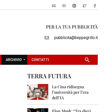
PER LA TUA PUBBLICITÀ
pubblicita@beppegrillo.it
ARCHIVIO
CONTATTI
TERRA FUTURA
2
0
La Cina ridisegna
0
l’università per l’era
5
dell’IA
2
0
Elon Musk: “Tra dieci