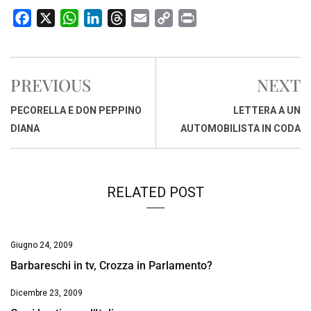
F
X
W
L
T
E
C
P
a
h
i
h
m
o
r
c
a
n
r
a
p
i
e
t
k
e
i
y
n
PREVIOUS
NEXT
b
s
e
a
l
L
t
o
A
d
d
i
PECORELLA E DON PEPPINO
LETTERA A UN
o
p
I
s
n
DIANA
AUTOMOBILISTA IN CODA
k
p
n
k
RELATED POST
Giugno 24, 2009
Barbareschi in tv, Crozza in Parlamento?
Dicembre 23, 2009