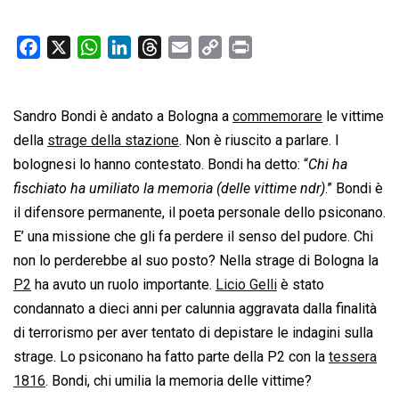
F
X
W
L
T
E
C
P
a
h
i
h
m
o
r
c
a
n
r
a
p
i
Sandro Bondi è andato a Bologna a
e
t
k
e
i
y
commemorare
n
le vittime
b
s
e
a
l
L
t
della
strage della stazione
. Non è riuscito a parlare. I
o
A
d
d
i
bolognesi lo hanno contestato. Bondi ha detto: “
Chi ha
o
p
I
s
n
fischiato ha umiliato la memoria (delle vittime ndr)
.” Bondi è
k
p
n
k
il difensore permanente, il poeta personale dello psiconano.
E’ una missione che gli fa perdere il senso del pudore. Chi
non lo perderebbe al suo posto? Nella strage di Bologna la
P2
ha avuto un ruolo importante.
Licio Gelli
è stato
condannato a dieci anni per calunnia aggravata dalla finalità
di terrorismo per aver tentato di depistare le indagini sulla
strage. Lo psiconano ha fatto parte della P2 con la
tessera
1816
. Bondi, chi umilia la memoria delle vittime?