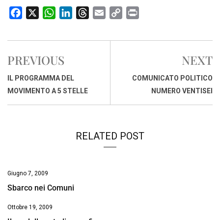
F
X
W
L
T
E
C
P
a
h
i
h
m
o
r
c
a
n
r
a
p
i
e
t
k
e
i
y
n
PREVIOUS
NEXT
b
s
e
a
l
L
t
o
A
d
d
i
IL PROGRAMMA DEL
COMUNICATO POLITICO
o
p
I
s
n
MOVIMENTO A 5 STELLE
NUMERO VENTISEI
k
p
n
k
RELATED POST
Giugno 7, 2009
Sbarco nei Comuni
Ottobre 19, 2009