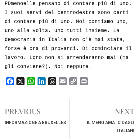
PDmenoelle pensano di contare più di uno.
I suoi servi del centrodestra sono certi
di contare più di uno. Noi contiamo uno,
uno alla volta, uno tutti insieme. La
democrazia in Italia non c’è mai stata,
forse è ora di provarci. Di cominciare il
lavoro. Loro non si arrenderanno mai (ma
gli conviene?). Noi neppure.
F
X
W
L
T
E
C
P
a
h
i
h
m
o
r
c
a
n
r
a
p
i
e
t
k
e
i
y
n
PREVIOUS
NEXT
b
s
e
a
l
L
t
o
A
d
d
i
INFORMAZIONE A BRUXELLES
IL MENO AMATO DAGLI
o
p
I
s
n
ITALIANI
k
p
n
k