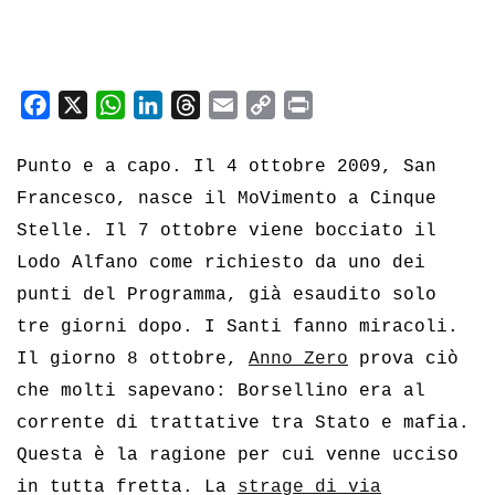
F
X
W
L
T
E
C
P
a
h
i
h
m
o
r
c
a
n
r
a
p
i
Punto e a capo. Il 4 ottobre 2009, San
e
t
k
e
i
y
n
Francesco, nasce il MoVimento a Cinque
b
s
e
a
l
L
t
Stelle. Il 7 ottobre viene bocciato il
o
A
d
d
i
Lodo Alfano come richiesto da uno dei
o
p
I
s
n
punti del Programma, già esaudito solo
k
p
n
k
tre giorni dopo. I Santi fanno miracoli.
Il giorno 8 ottobre,
Anno Zero
prova ciò
che molti sapevano: Borsellino era al
corrente di trattative tra Stato e mafia.
Questa è la ragione per cui venne ucciso
in tutta fretta. La
strage di via