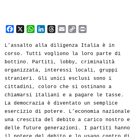
F
X
W
L
T
E
C
P
a
h
i
h
m
o
r
c
a
n
r
a
p
i
L’assalto alla diligenza Italia è in
e
t
k
e
i
y
n
corso. Tutti vogliono la loro parte di
b
s
e
a
l
L
t
bottino. Partiti, lobby, criminalità
o
A
d
d
i
organizzata, interessi locali, gruppi
o
p
I
s
n
stranieri. Gli unici esclusi sono i
k
p
n
k
cittadini, coloro che si ostinano a
chiamarsi italiani e a pagare le tasse.
La democrazia è diventato un semplice
esercizio di potere. L’economia nazionale
una crescita del debito a carico nostro e
delle future generazioni. I partiti hanno
il potere del debito e lo usano contro di