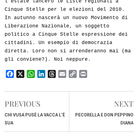
l’estate lancerò le Liste regionali a
Cinque Stelle per le elezioni del 2010.
In autunno nascerà un nuovo Movimento di
Liberazione Nazionale, un soggetto
politico a Cinque Stelle espressione dei
cittadini. Un esempio di democrazia
diretta. Loro non si arrenderanno mai (ma
gli conviene?). Noi neppure.
F
X
W
L
T
E
C
P
a
h
i
h
m
o
r
c
a
n
r
a
p
i
e
t
k
e
i
y
n
PREVIOUS
NEXT
b
s
e
a
l
L
t
o
A
d
d
i
CHI VUSA PUSÈ LA VACCA L’È
PECORELLA E DON PEPPINO
o
p
I
s
n
SUA
DIANA
k
p
n
k