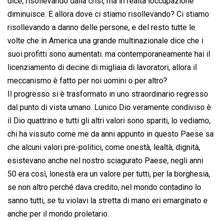
dice, risollevando dalla crisi, ma in realtà loccupazione
diminuisce. E allora dove ci stiamo risollevando? Ci stiamo
risollevando a danno delle persone, e del resto tutte le
volte che in America una grande multinazionale dice che i
suoi profitti sono aumentati. ma contemporaneamente hai il
licenziamento di decine di migliaia di lavoratori, allora il
meccanismo è fatto per noi uomini o per altro?
Il progresso si è trasformato in uno straordinario regresso
dal punto di vista umano. Lunico Dio veramente condiviso è
il Dio quattrino e tutti gli altri valori sono spariti, lo vediamo,
chi ha vissuto come me da anni appunto in questo Paese sa
che alcuni valori pre-politici, come onestà, lealtà, dignità,
esistevano anche nel nostro sciagurato Paese, negli anni
50 era così, lonestà era un valore per tutti, per la borghesia,
se non altro perché dava credito, nel mondo contadino lo
sanno tutti, se tu violavi la stretta di mano eri emarginato e
anche per il mondo proletario.