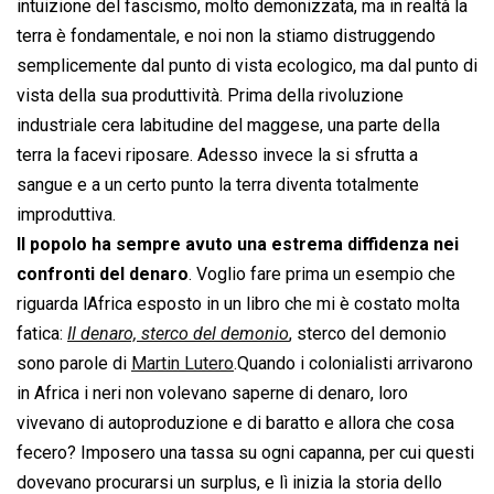
intuizione del fascismo, molto demonizzata, ma in realtà la
terra è fondamentale, e noi non la stiamo distruggendo
semplicemente dal punto di vista ecologico, ma dal punto di
vista della sua produttività. Prima della rivoluzione
industriale cera labitudine del maggese, una parte della
terra la facevi riposare. Adesso invece la si sfrutta a
sangue e a un certo punto la terra diventa totalmente
improduttiva.
Il popolo ha sempre avuto una estrema diffidenza nei
confronti del denaro
. Voglio fare prima un esempio che
riguarda lAfrica esposto in un libro che mi è costato molta
fatica: 
Il denaro, sterco del demonio
, sterco del demonio
sono parole di
Martin Lutero
.Quando i colonialisti arrivarono
in Africa i neri non volevano saperne di denaro, loro
vivevano di autoproduzione e di baratto e allora che cosa
fecero? Imposero una tassa su ogni capanna, per cui questi
dovevano procurarsi un surplus, e lì inizia la storia dello