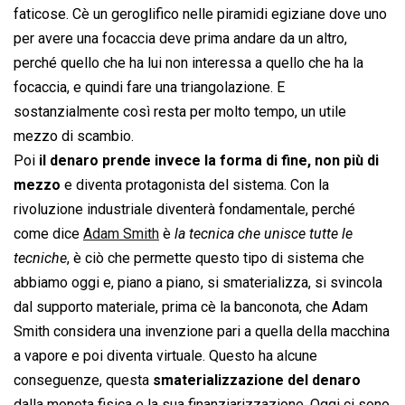
faticose. Cè un geroglifico nelle piramidi egiziane dove uno
per avere una focaccia deve prima andare da un altro,
perché quello che ha lui non interessa a quello che ha la
focaccia, e quindi fare una triangolazione. E
sostanzialmente così resta per molto tempo, un utile
mezzo di scambio.
Poi
il denaro prende invece la forma di fine, non più di
mezzo
e diventa protagonista del sistema. Con la
rivoluzione industriale diventerà fondamentale, perché
come dice
Adam Smith
è 
la tecnica che unisce tutte le
tecniche
, è ciò che permette questo tipo di sistema che
abbiamo oggi e, piano a piano, si smaterializza, si svincola
dal supporto materiale, prima cè la banconota, che Adam
Smith considera una invenzione pari a quella della macchina
a vapore e poi diventa virtuale. Questo ha alcune
conseguenze, questa
smaterializzazione del denaro
dalla moneta fisica e la sua finanziarizzazione. Oggi ci sono