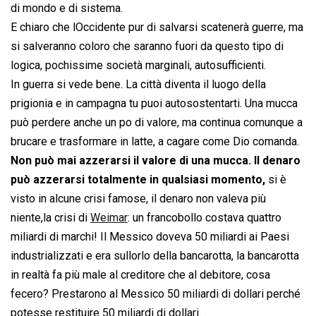
di mondo e di sistema.
E chiaro che lOccidente pur di salvarsi scatenerà guerre, ma
si salveranno coloro che saranno fuori da questo tipo di
logica, pochissime società marginali, autosufficienti.
In guerra si vede bene. La città diventa il luogo della
prigionia e in campagna tu puoi autosostentarti. Una mucca
può perdere anche un po di valore, ma continua comunque a
brucare e trasformare in latte, a cagare come Dio comanda.
Non può mai azzerarsi il valore di una mucca. Il denaro
può azzerarsi totalmente in qualsiasi momento,
si è
visto in alcune crisi famose, il denaro non valeva più
niente,la crisi di
Weimar
: un francobollo costava quattro
miliardi di marchi! Il Messico doveva 50 miliardi ai Paesi
industrializzati e era sullorlo della bancarotta, la bancarotta
in realtà fa più male al creditore che al debitore, cosa
fecero? Prestarono al Messico 50 miliardi di dollari perché
potesse restituire 50 miliardi di dollari.