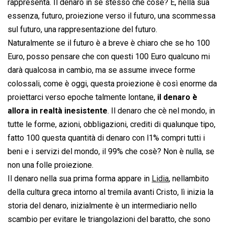
rappresenta. Il denaro in se stesso che cosè? È, nella sua
essenza, futuro, proiezione verso il futuro, una scommessa
sul futuro, una rappresentazione del futuro.
Naturalmente se il futuro è a breve è chiaro che se ho 100
Euro, posso pensare che con questi 100 Euro qualcuno mi
darà qualcosa in cambio, ma se assume invece forme
colossali, come è oggi, questa proiezione è così enorme da
proiettarci verso epoche talmente lontane,
il denaro è
allora in realtà inesistente
. Il denaro che cè nel mondo, in
tutte le forme, azioni, obbligazioni, crediti di qualunque tipo,
fatto 100 questa quantità di denaro con l1% compri tutti i
beni e i servizi del mondo, il 99% che cosè? Non è nulla, se
non una folle proiezione.
Il denaro nella sua prima forma appare in
Lidia
, nellambito
della cultura greca intorno al tremila avanti Cristo, lì inizia la
storia del denaro, inizialmente è un intermediario nello
scambio per evitare le triangolazioni del baratto, che sono