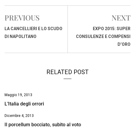
c
a
n
r
a
p
i
e
t
k
e
i
y
n
PREVIOUS
NEXT
b
s
e
a
l
L
t
o
A
d
d
i
LA CANCELLIERI E LO SCUDO
EXPO 2015: SUPER
o
p
I
s
n
DI NAPOLITANO
CONSULENZE E COMPENSI
k
p
n
k
D’ORO
RELATED POST
Maggio 19, 2013
L’Italia degli orrori
Dicembre 4, 2013
Il porcellum bocciato, subito al voto