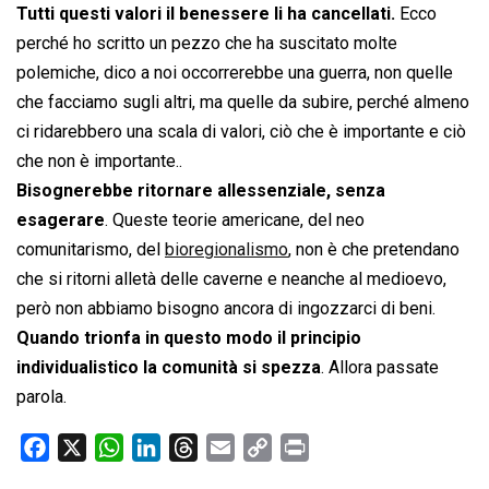
Tutti questi valori il benessere li ha cancellati.
Ecco
perché ho scritto un pezzo che ha suscitato molte
polemiche, dico a noi occorrerebbe una guerra, non quelle
che facciamo sugli altri, ma quelle da subire, perché almeno
ci ridarebbero una scala di valori, ciò che è importante e ciò
che non è importante..
Bisognerebbe ritornare allessenziale, senza
esagerare
. Queste teorie americane, del neo
comunitarismo, del
bioregionalismo
, non è che pretendano
che si ritorni alletà delle caverne e neanche al medioevo,
però non abbiamo bisogno ancora di ingozzarci di beni.
Quando trionfa in questo modo il principio
individualistico la comunità si spezza
. Allora passate
parola.
F
X
W
L
T
E
C
P
a
h
i
h
m
o
r