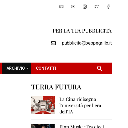
PER LA TUA PUBBLICITÀ
pubblicita@beppegrillo.it
ARCHIVIO
CONTATTI
TERRA FUTURA
2
0
La Cina ridisegna
0
l’università per l’era
5
dell’IA
2
0
Elon Musk: “Tra dieci