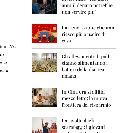
0
anni il denaro potrebbe
6
non servire più”
2
0
La Generazione che non
0
7
riesce più a uscire di
casa
2
ice: 
Noi
0
ui,
0
Gli allevamenti di polli
8
stanno alimentando i
e le
batteri della diarrea
er il
2
umana
0
0
9
In Cina ora si affitta
mezzo letto: la nuova
2
frontiera del risparmio
0
1
0
La rivolta degli
scarafaggi: i giovani
2