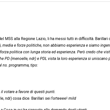
l M5S alla Regione Lazio, li ha messi tutti in difficoltà. Barillari d
, media e forze politiche, non abbiamo esperienza e siamo ingen
za politica con lunga storia ed esperienza. Però credo che vist
he PD (menoelle, ndr) e PDL vista la loro esperienza si uniscano p
l ns. programma, tipo:
l votare a favore di questi punti.
e, ndr) cosa dice. Barillari sei forteeee!
mild
La Cosa
in cui ha risposto alle domande degli utenti.