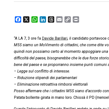
F
X
W
L
T
E
C
P
a
h
i
h
m
o
r
c
a
n
r
a
p
i
“A LA 7, 3 ore fa
e
t
Davide Barillari
k
e
i
, il candidato portavoce de
y
n
b
s
e
a
l
L
t
M5S siamo un MoVimento di cittadini, che come dite voi
o
A
d
d
i
quindi non possiamo certo al momento appoggiare una for
o
p
I
s
n
difficoltà del paese, bisognerebbe che le due forze storic
k
p
n
k
bene del paese e se proporranno insieme punti comuni a
– Legge sul conflitto di interesse.
– Riduzione stipendi dei parlamentari
– Eliminazione retroattiva rimborsi elettorali
Posso affermare che i cittadini M5S siano d’accordo con i
Patata bollente girata in mano loro. Chissà il PD (menoell
Guarda l’intervento
di Davide Barillari andato in onda su