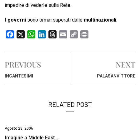
impedire di vederle sulla Rete.
I
governi
sono ormai superati dalle
multinazionali
.
F
X
W
L
T
E
C
P
a
h
i
h
m
o
r
c
a
n
r
a
p
i
e
t
k
e
i
y
n
PREVIOUS
NEXT
b
s
e
a
l
L
t
o
A
d
d
i
INCANTESIMI
PALASANVITTORE
o
p
I
s
n
k
p
n
k
RELATED POST
Agosto 28, 2006
Imagine a Middle East…