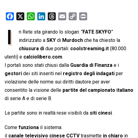
F
X
W
L
T
E
C
P
a
h
i
h
m
o
r
I
n Rete sta girando lo slogan: “
FATE SKYFO
”
c
a
n
r
a
p
i
e
indirizzato a
t
k
SKY
e
di
Murdoch
i
y
che ha chiesto la
n
b
s
e
a
l
L
t
chiusura di
due portali:
coolstreaming.it
(80.000
o
A
d
d
i
utenti) e
calciolibero.com
.
o
p
I
s
n
I portali sono stati chiusi dalla
Guardia di Finanza
e i
k
p
n
k
gestori
dei siti inseriti nel
registro degli indagati
per
violazione delle norme sui diritti dautore per aver
consentito la visione delle
partite del campionato italiano
di serie A e di serie B.
Le partite sono in realtà rese visibili da
siti cinesi
.
Come
funziona
il sistema:
il
canale televisivo cinese CCTV
trasmette
in chiaro
in