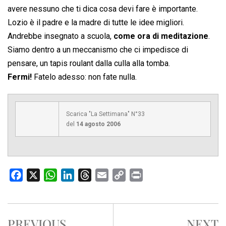
avere nessuno che ti dica cosa devi fare è importante.
Lozio è il padre e la madre di tutte le idee migliori.
Andrebbe insegnato a scuola,
come ora di meditazione
.
Siamo dentro a un meccanismo che ci impedisce di
pensare, un tapis roulant dalla culla alla tomba.
Fermi!
Fatelo adesso: non fate nulla.
Scarica "La Settimana" N°33
del
14 agosto 2006
F
X
W
L
T
E
C
P
a
h
i
h
m
o
r
c
a
n
r
a
p
i
e
t
k
e
i
y
n
PREVIOUS
NEXT