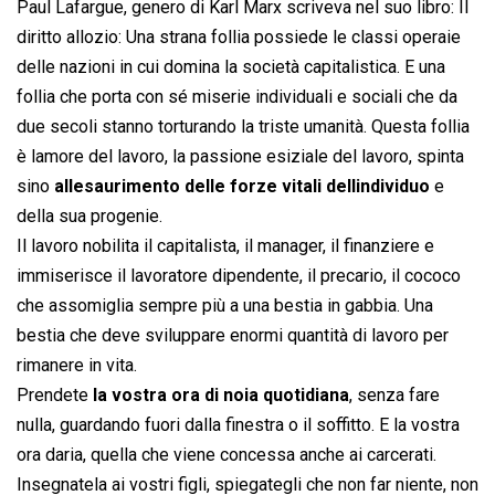
Paul Lafargue, genero di Karl Marx scriveva nel suo libro: Il
diritto allozio: Una strana follia possiede le classi operaie
delle nazioni in cui domina la società capitalistica. E una
follia che porta con sé miserie individuali e sociali che da
due secoli stanno torturando la triste umanità. Questa follia
è lamore del lavoro, la passione esiziale del lavoro, spinta
sino
allesaurimento delle forze vitali dellindividuo
e
della sua progenie.
Il lavoro nobilita il capitalista, il manager, il finanziere e
immiserisce il lavoratore dipendente, il precario, il cococo
che assomiglia sempre più a una bestia in gabbia. Una
bestia che deve sviluppare enormi quantità di lavoro per
rimanere in vita.
Prendete
la vostra ora di noia quotidiana
, senza fare
nulla, guardando fuori dalla finestra o il soffitto. E la vostra
ora daria, quella che viene concessa anche ai carcerati.
Insegnatela ai vostri figli, spiegategli che non far niente, non