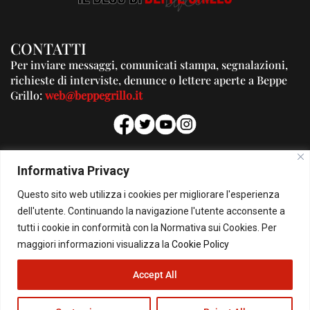
CONTATTI
Per inviare messaggi, comunicati stampa, segnalazioni,
richieste di interviste, denunce o lettere aperte a Beppe
Grillo:
web@beppegrillo.it
PUBBLICITA'
Informativa Privacy
Per la tua pubblicità su questo Blog:
Questo sito web utilizza i cookies per migliorare l'esperienza
pubblicita@beppegrillo.it
dell'utente. Continuando la navigazione l'utente acconsente a
tutti i cookie in conformità con la Normativa sui Cookies. Per
HOMEPAGE
COOKIE POLICY
PRIVACY POLICY
CONTATTI
maggiori informazioni visualizza la
Cookie Policy
Accept All
© Copyright 2026 - Il Blog di Beppe Grillo. All Rights Reserved - Powered by
happygrafic.com