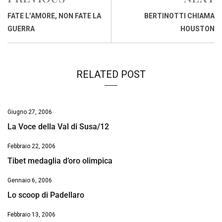
b
s
e
a
l
L
t
o
A
d
d
i
FATE L’AMORE, NON FATE LA
BERTINOTTI CHIAMA
o
p
I
s
n
GUERRA
HOUSTON
k
p
n
k
RELATED POST
Giugno 27, 2006
La Voce della Val di Susa/12
Febbraio 22, 2006
Tibet medaglia d’oro olimpica
Gennaio 6, 2006
Lo scoop di Padellaro
Febbraio 13, 2006