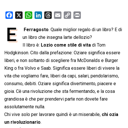
F
X
W
L
T
E
C
P
a
h
i
h
m
o
r
E

Ferragosto
. Quale miglior regalo di un libro? E di
c
a
n
r
a
p
i
e
un libro che insegna larte dellozio?
t
k
e
i
y
n
b
s
e
a
l
L
t
Il libro è:
Lozio come stile di vita
 di Tom
o
A
d
d
i
Hodgkinson. Cito dalla prefazione: Oziare significa essere
o
p
I
s
n
liberi, e non soltanto di scegliere fra McDonalds e Burger
k
p
n
k
King o fra Volvo e Saab. Significa essere liberi di vivere la
vita che vogliamo fare, liberi da capi, salari, pendolarismo,
consumo, debiti. Oziare significa divertimento, piacere e
gioia. Cè una rivoluzione che sta fermentando, e la cosa
grandiosa è che per prendervi parte non dovete fare
assolutamente nulla.
Chi vive solo per lavorare quindi è un miserabile,
chi ozia
un rivoluzionario
.