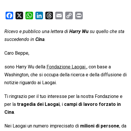
F
X
W
L
T
E
C
P
a
h
i
h
m
o
r
c
a
n
r
a
p
i
Ricevo e pubblico una lettera di
Harry Wu
su quello che sta
e
t
k
e
i
y
n
succedendo in
Cina
.
b
s
e
a
l
L
t
Caro Beppe,
o
A
d
d
i
o
p
I
s
n
sono Harry Wu della
Fondazione Laogai
, con base a
k
p
n
k
Washington, che si occupa della ricerca e della diffusione di
notizie riguardo ai Laogai.
Ti ringrazio per il tuo interesse per la nostra Fondazione e
per la
tragedia dei Laogai
, i
campi di lavoro forzato in
Cina
.
Nei Laogai un numero imprecisato di
milioni di persone
, da