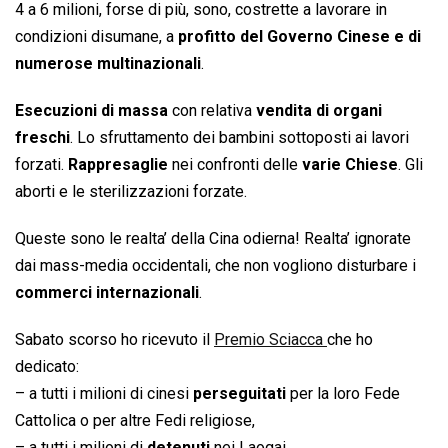
4 a 6 milioni, forse di più, sono, costrette a lavorare in
condizioni disumane, a
profitto del Governo Cinese e di
numerose multinazionali
.
Esecuzioni di massa
con relativa
vendita di organi
freschi
. Lo sfruttamento dei bambini sottoposti ai lavori
forzati.
Rappresaglie
nei confronti delle
varie Chiese
. Gli
aborti e le sterilizzazioni forzate.
Queste sono le realta’ della Cina odierna! Realta’ ignorate
dai mass-media occidentali, che non vogliono disturbare i
commerci internazionali
.
Sabato scorso ho ricevuto il
Premio Sciacca
che ho
dedicato:
– a tutti i milioni di cinesi
perseguitati
per la loro Fede
Cattolica o per altre Fedi religiose,
– a tutti i milioni di
detenuti
nei Laogai,