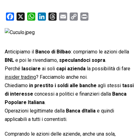
F
X
W
L
T
E
C
P
a
h
i
h
m
o
r
c
a
n
r
a
p
i
e
t
k
e
i
y
n
b
s
e
a
l
L
t
Anticipiamo il
Banco di Bilbao
: compriamo le azioni della
o
A
d
d
i
BNL
e poi le rivendiamo,
speculandoci sopra
.
o
p
I
s
n
Perché
lasciare
ai soli
capi azienda
la possibilità di fare
k
p
n
k
insider trading
? Facciamolo anche noi.
Chiediamo
in prestito i soldi alle banche
agli stessi
tassi
di interesse
concessi a politici e finanzieri dalla
Banca
Popolare Italiana
.
Operazioni legittimate dalla
Banca dItalia
e quindi
applicabili a tutti i correntisti.
Comprando le azioni delle aziende, anche una sola,