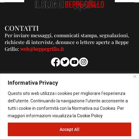
CONTATTI
Per inviare messaggi, comunicati stampa, segnalazioni,
richieste di interviste, denunce o lettere aperte a Beppe
Grillo:
web@beppegrillo.it
PUBBLICITA'
Informativa Privacy
Per la tua pubblicità su questo Blog:
Questo sito web utilizza i cookies per migliorare l'esperienza
pubblicita@beppegrillo.it
dell'utente. Continuando la navigazione l'utente acconsente a
tutti i cookie in conformità con la Normativa sui Cookies. Per
HOMEPAGE
COOKIE POLICY
PRIVACY POLICY
CONTATTI
maggiori informazioni visualizza la
Cookie Policy
Accept All
© Copyright 2026 - Il Blog di Beppe Grillo. All Rights Reserved - Powered by
happygrafic.com