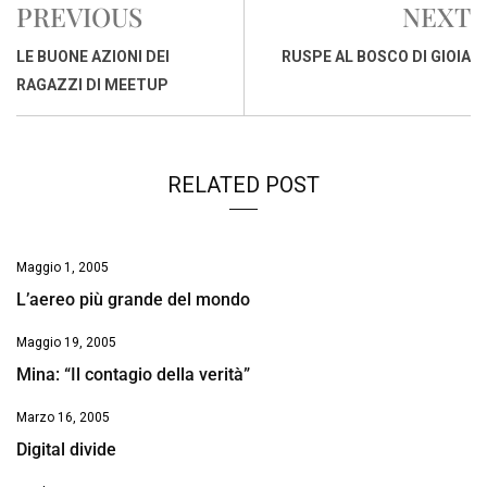
PREVIOUS
NEXT
b
s
e
a
l
L
t
o
A
d
d
i
LE BUONE AZIONI DEI
RUSPE AL BOSCO DI GIOIA
o
p
I
s
n
RAGAZZI DI MEETUP
k
p
n
k
RELATED POST
Maggio 1, 2005
L’aereo più grande del mondo
Maggio 19, 2005
Mina: “Il contagio della verità”
Marzo 16, 2005
Digital divide