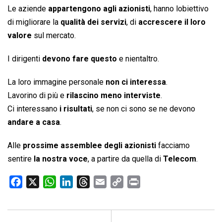
Le aziende
appartengono agli azionisti
, hanno lobiettivo
di migliorare la
qualità dei servizi
, di
accrescere il loro
valore
sul mercato.
I dirigenti
devono fare questo
e nientaltro.
La loro immagine personale
non ci interessa
.
Lavorino di più e
rilascino meno interviste
.
Ci interessano
i risultati
, se non ci sono se ne devono
andare a casa
.
Alle
prossime assemblee degli azionisti
facciamo
sentire
la nostra voce
, a partire da quella di
Telecom
.
F
X
W
L
T
E
C
P
a
h
i
h
m
o
r
c
a
n
r
a
p
i
e
t
k
e
i
y
n