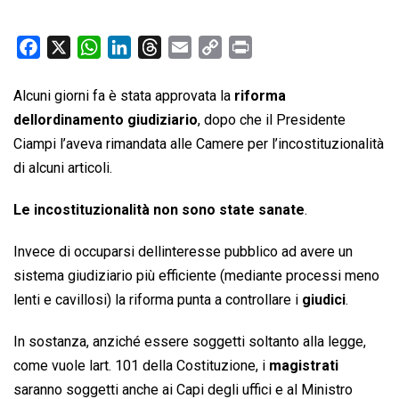
F
X
W
L
T
E
C
P
a
h
i
h
m
o
r
c
a
n
r
a
p
i
Alcuni giorni fa è stata approvata la
riforma
e
t
k
e
i
y
n
dellordinamento giudiziario
, dopo che il Presidente
b
s
e
a
l
L
t
Ciampi l’aveva rimandata alle Camere per l’incostituzionalità
o
A
d
d
i
di alcuni articoli.
o
p
I
s
n
k
p
n
k
Le incostituzionalità non sono state sanate
.
Invece di occuparsi dellinteresse pubblico ad avere un
sistema giudiziario più efficiente (mediante processi meno
lenti e cavillosi) la riforma punta a controllare i
giudici
.
In sostanza, anziché essere soggetti soltanto alla legge,
come vuole lart. 101 della Costituzione, i
magistrati
saranno soggetti anche ai Capi degli uffici e al Ministro