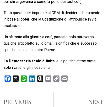
per chi ci governa è come la pelle dei testicoli).
Tutto questo per impedire al CSM di decidere liberamente
in base ai poteri che la Costituzione gli attribuisce in via
esclusiva.
Un affronto alla giustizia così, passato solo attraverso
qualche articoletto sui giornali, significa che è successo
qualche cosa nel nostro Paese.
La Democrazia reale è finita
, e la politica attrae ormai
solo i cinici e gli incoscienti.
F
X
W
L
T
E
C
P
a
h
i
h
m
o
r
c
a
n
r
a
p
i
e
t
k
e
i
y
n
PREVIOUS
NEXT
b
s
e
a
l
L
t