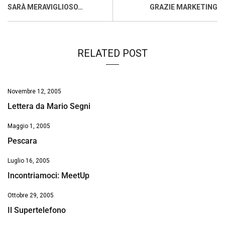
o
A
d
d
i
SARÀ MERAVIGLIOSO…
GRAZIE MARKETING
o
p
I
s
n
k
p
n
k
RELATED POST
Novembre 12, 2005
Lettera da Mario Segni
Maggio 1, 2005
Pescara
Luglio 16, 2005
Incontriamoci: MeetUp
Ottobre 29, 2005
Il Supertelefono