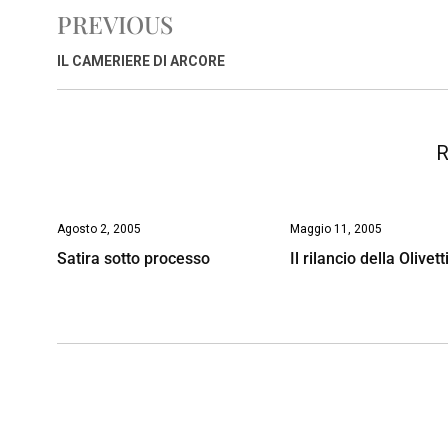
e
t
k
e
i
y
n
PREVIOUS
b
s
e
a
l
L
t
o
A
d
d
i
IL CAMERIERE DI ARCORE
o
p
I
s
n
k
p
n
k
R
Agosto 2, 2005
Maggio 11, 2005
Satira sotto processo
Il rilancio della Olivett