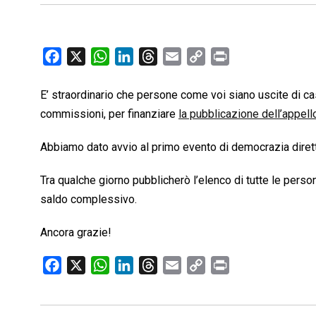
F
X
W
L
T
E
C
P
a
h
i
h
m
o
r
c
a
n
r
a
p
i
E’ straordinario che persone come voi siano uscite di cas
e
t
k
e
i
y
n
commissioni, per finanziare
la pubblicazione dell’appell
b
s
e
a
l
L
t
Abbiamo dato avvio al primo evento di democrazia diretta i
o
A
d
d
i
o
p
I
s
n
Tra qualche giorno pubblicherò l’elenco di tutte le persone
k
p
n
k
saldo complessivo.
Ancora grazie!
F
X
W
L
T
E
C
P
a
h
i
h
m
o
r
c
a
n
r
a
p
i