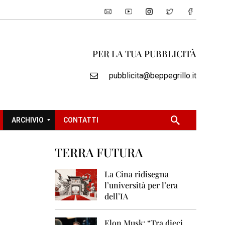
PER LA TUA PUBBLICITÀ
pubblicita@beppegrillo.it
ARCHIVIO
CONTATTI
TERRA FUTURA
2
0
La Cina ridisegna
0
l’università per l’era
5
dell’IA
2
0
Elon Musk: “Tra dieci