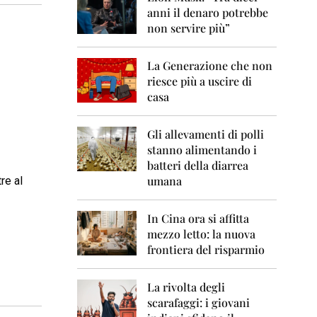
0
anni il denaro potrebbe
6
non servire più”
2
0
La Generazione che non
0
7
riesce più a uscire di
casa
2
0
0
Gli allevamenti di polli
8
stanno alimentando i
batteri della diarrea
2
umana
re al
0
0
9
In Cina ora si affitta
mezzo letto: la nuova
2
frontiera del risparmio
0
1
0
La rivolta degli
scarafaggi: i giovani
2