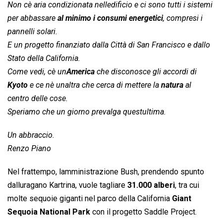
Non cè aria condizionata nelledificio e ci sono tutti i sistemi
per abbassare
al minimo i consumi energetici
, compresi i
pannelli solari.
E un progetto finanziato dalla Città di San Francisco e dallo
Stato della California.
Come vedi, cè un
America
che disconosce gli accordi di
Kyoto
e ce nè unaltra che cerca di mettere la
natura
al
centro delle cose.
Speriamo che un giorno prevalga questultima.
Un abbraccio.
Renzo Piano
Nel frattempo, lamministrazione Bush, prendendo spunto
dalluragano Kartrina, vuole tagliare
31.000 alberi
, tra cui
molte sequoie giganti nel parco della California 
Giant
Sequoia National Park
 con il progetto Saddle Project.