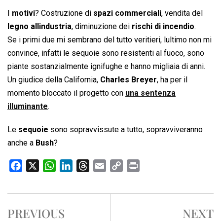
I
motivi
? Costruzione di
spazi commerciali
, vendita del
legno allindustria
, diminuzione dei
rischi di incendio
.
Se i primi due mi sembrano del tutto veritieri, lultimo non mi
convince, infatti le sequoie sono resistenti al fuoco, sono
piante sostanzialmente ignifughe e hanno migliaia di anni.
Un giudice della California,
Charles Breyer
, ha per il
momento bloccato il progetto con
una sentenza
illuminante
.
Le
sequoie
sono sopravvissute a tutto, sopravviveranno
anche a
Bush
?
F
X
W
L
T
E
C
P
a
h
i
h
m
o
r
c
a
n
r
a
p
i
e
t
k
e
i
y
n
PREVIOUS
NEXT
b
s
e
a
l
L
t