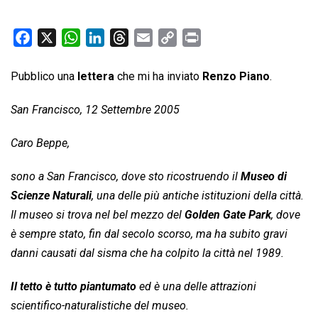
F
X
W
L
T
E
C
P
a
h
i
h
m
o
r
c
a
n
r
a
p
i
Pubblico una
lettera
che mi ha inviato
Renzo Piano
.
e
t
k
e
i
y
n
San Francisco, 12 Settembre 2005
b
s
e
a
l
L
t
o
A
d
d
i
Caro Beppe,
o
p
I
s
n
k
p
n
k
sono a San Francisco, dove sto ricostruendo il
Museo di
Scienze Naturali
, una delle più antiche istituzioni della città.
Il museo si trova nel bel mezzo del
Golden Gate Park
, dove
è sempre stato, fin dal secolo scorso, ma ha subito gravi
danni causati dal sisma che ha colpito la città nel 1989.
Il tetto è tutto piantumato
ed è una delle attrazioni
scientifico-naturalistiche del museo.