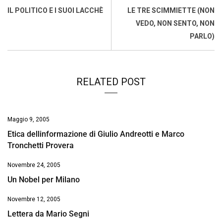
o
A
d
d
i
IL POLITICO E I SUOI LACCHÈ
LE TRE SCIMMIETTE (NON
o
p
I
s
n
VEDO, NON SENTO, NON
k
p
n
k
PARLO)
RELATED POST
Maggio 9, 2005
Etica dellinformazione di Giulio Andreotti e Marco
Tronchetti Provera
Novembre 24, 2005
Un Nobel per Milano
Novembre 12, 2005
Lettera da Mario Segni