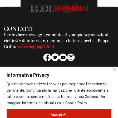
CONTATTI
Per inviare messaggi, comunicati stampa, segnalazioni,
richieste di interviste, denunce o lettere aperte a Beppe
Grillo:
web@beppegrillo.it
PUBBLICITA'
Informativa Privacy
Per la tua pubblicità su questo Blog:
Questo sito web utilizza i cookies per migliorare l'esperienza
pubblicita@beppegrillo.it
dell'utente. Continuando la navigazione l'utente acconsente a
tutti i cookie in conformità con la Normativa sui Cookies. Per
HOMEPAGE
COOKIE POLICY
PRIVACY POLICY
CONTATTI
maggiori informazioni visualizza la
Cookie Policy
Accept All
© Copyright 2026 - Il Blog di Beppe Grillo. All Rights Reserved - Powered by