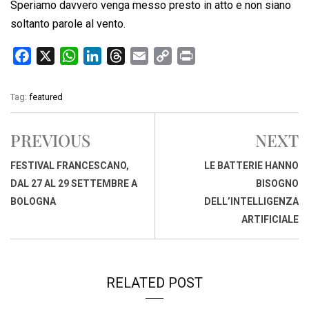
Speriamo davvero venga messo presto in atto e non siano
soltanto parole al vento.
F
X
W
L
T
E
C
P
a
h
i
h
m
o
r
c
a
n
r
a
p
i
Tag:
featured
e
t
k
e
i
y
n
b
s
e
a
l
L
t
PREVIOUS
NEXT
o
A
d
d
i
o
p
I
s
n
FESTIVAL FRANCESCANO,
LE BATTERIE HANNO
k
p
n
k
DAL 27 AL 29 SETTEMBRE A
BISOGNO
BOLOGNA
DELL’INTELLIGENZA
ARTIFICIALE
RELATED POST