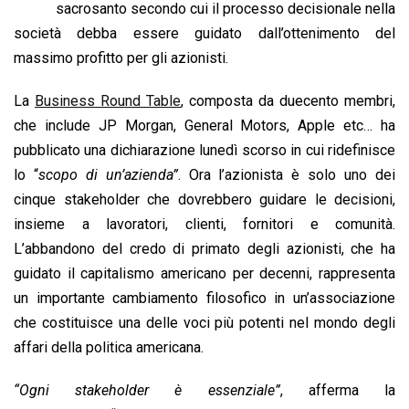
b
s
e
a
l
L
t
sacrosanto secondo cui il processo decisionale nella
o
A
d
d
i
società debba essere guidato dall’ottenimento del
o
p
I
s
n
massimo profitto per gli azionisti.
k
p
n
k
La
Business Round Table
, composta da duecento membri,
che include JP Morgan, General Motors, Apple etc… ha
pubblicato una dichiarazione lunedì scorso in cui ridefinisce
lo “
scopo di un’azienda”
. Ora l’azionista è solo uno dei
cinque stakeholder che dovrebbero guidare le decisioni,
insieme a lavoratori, clienti, fornitori e comunità.
L’abbandono del credo di primato degli azionisti, che ha
guidato il capitalismo americano per decenni, rappresenta
un importante cambiamento filosofico in un’associazione
che costituisce una delle voci più potenti nel mondo degli
affari della politica americana.
“Ogni stakeholder è essenziale”
, afferma la