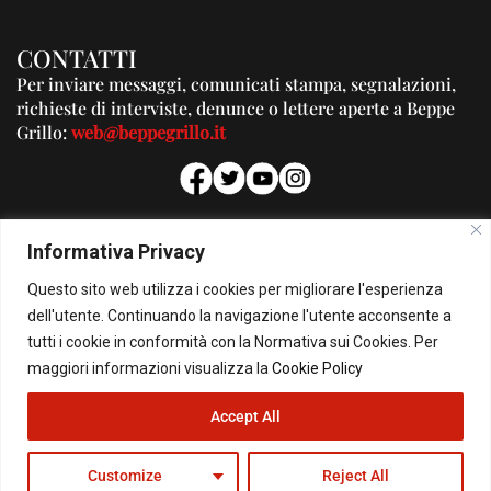
CONTATTI
Per inviare messaggi, comunicati stampa, segnalazioni,
richieste di interviste, denunce o lettere aperte a Beppe
Grillo:
web@beppegrillo.it
PUBBLICITA'
Informativa Privacy
Per la tua pubblicità su questo Blog:
Questo sito web utilizza i cookies per migliorare l'esperienza
pubblicita@beppegrillo.it
dell'utente. Continuando la navigazione l'utente acconsente a
tutti i cookie in conformità con la Normativa sui Cookies. Per
HOMEPAGE
COOKIE POLICY
PRIVACY POLICY
CONTATTI
maggiori informazioni visualizza la
Cookie Policy
Accept All
© Copyright 2026 - Il Blog di Beppe Grillo. All Rights Reserved - Powered by
happygrafic.com
Customize
Reject All