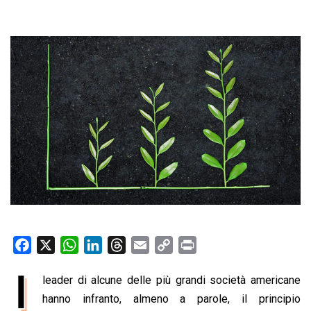
F
X
W
L
T
E
C
P
a
h
i
h
m
o
r
I
leader di alcune delle più grandi società americane
c
a
n
r
a
p
i
e
hanno infranto, almeno a parole, il principio
t
k
e
i
y
n