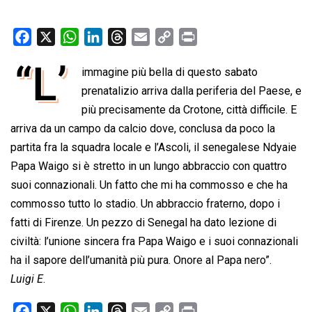
F
X
W
L
T
E
C
P
a
h
i
h
m
o
r
“L’
immagine più bella di questo sabato
c
a
n
r
a
p
i
e
t
prenatalizio arriva dalla periferia del Paese, e
k
e
i
y
n
b
s
e
a
l
L
t
più precisamente da Crotone, città difficile. E
o
A
d
d
i
arriva da un campo da calcio dove, conclusa da poco la
o
p
I
s
n
partita fra la squadra locale e l’Ascoli, il senegalese Ndyaie
k
p
n
k
Papa Waigo si è stretto in un lungo abbraccio con quattro
suoi connazionali. Un fatto che mi ha commosso e che ha
commosso tutto lo stadio. Un abbraccio fraterno, dopo i
fatti di Firenze. Un pezzo di Senegal ha dato lezione di
civiltà: l’unione sincera fra Papa Waigo e i suoi connazionali
ha il sapore dell’umanità più pura. Onore al Papa nero”.
Luigi E
.
F
X
W
L
T
E
C
P