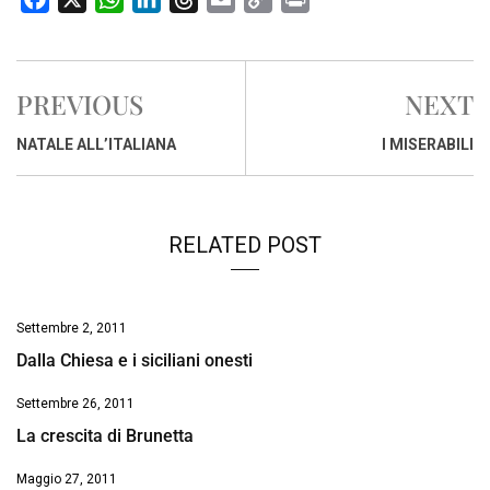
a
h
i
h
m
o
r
c
a
n
r
a
p
i
e
t
k
e
i
y
n
PREVIOUS
NEXT
b
s
e
a
l
L
t
o
A
d
d
i
NATALE ALL’ITALIANA
I MISERABILI
o
p
I
s
n
k
p
n
k
RELATED POST
Settembre 2, 2011
Dalla Chiesa e i siciliani onesti
Settembre 26, 2011
La crescita di Brunetta
Maggio 27, 2011