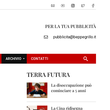
PER LA TUA PUBBLICITÀ
pubblicita@beppegrillo.it
ARCHIVIO
CONTATTI
TERRA FUTURA
2
0
La disoccupazione può
0
cominciare a 5 anni
5
2
0
La Cina ridisegna