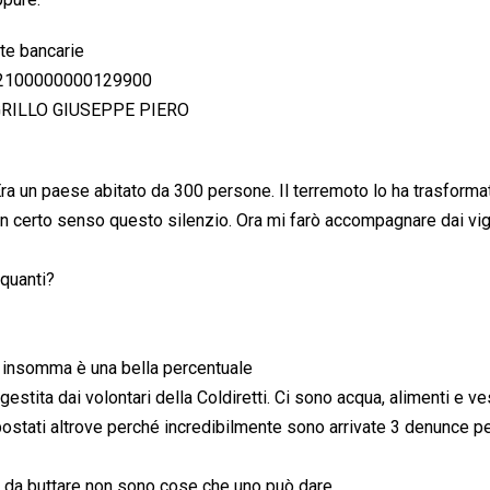
ate bancarie
812100000000129900
GRILLO GIUSEPPE PIERO
Era un paese abitato da 300 persone. Il terremoto lo ha trasforma
a un certo senso questo silenzio. Ora mi farò accompagnare dai vigi
 quanti?
insomma è una bella percentuale
tita dai volontari della Coldiretti. Ci sono acqua, alimenti e ves
spostati altrove perché incredibilmente sono arrivate 3 denunce p
e da buttare non sono cose che uno può dare