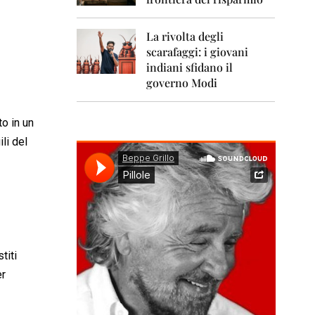
0
1
1
La rivolta degli
scarafaggi: i giovani
2
0
indiani sfidano il
1
governo Modi
2
2
to in un
0
li del
1
3
2
0
1
4
2
titi
0
er
1
5
2