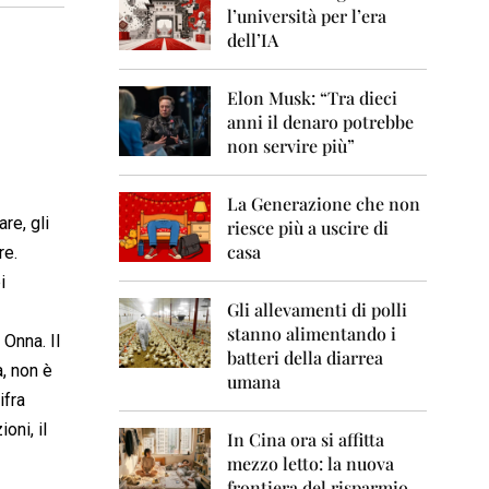
0
l’università per l’era
6
dell’IA
2
0
Elon Musk: “Tra dieci
0
anni il denaro potrebbe
7
non servire più”
2
0
La Generazione che non
0
re, gli
8
riesce più a uscire di
casa
re.
2
i
0
0
Gli allevamenti di polli
9
stanno alimentando i
 Onna. Il
batteri della diarrea
2
, non è
umana
0
ifra
1
0
oni, il
In Cina ora si affitta
mezzo letto: la nuova
2
frontiera del risparmio