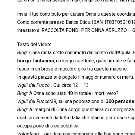
Invia il tuo contributo per aiutare Onna a queste coordin
Conto corrente presso Banca Etica, IBAN: IT83T0501
intestato a: RACCOLTA FONDI PER ONNA ABRUZZO – 
Testo del video:
Blog:
Onna dista sette chilometri dal centro dell’Aquila. 
borgo fantasma
, un luogo spettrale, quasi irreale e f
fuoco in un breve e macabro giro fra queste macerie.
In questa piazza si è pagato il maggior numero di morti,
Vigili del Fuoco :
Qui circa 12 – 13
Blog:
A Onna sono stati 40 in totale i morti vero?
Vigili del Fuoco:
39, su una popolazione di
300 persone
Blog:
Ai margini di Onna sorge quest’area di emergenza ges
usati provenienti da tutta Italia che stanno per essere 
occupazione di area pubblica
Volontario:
…per dare una catalogata, alla fine sono cos