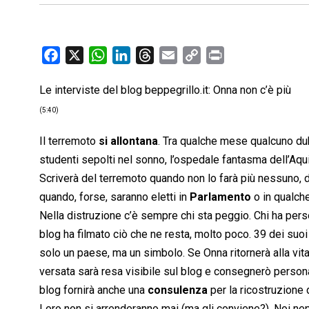
F
X
W
L
T
E
C
P
a
h
i
h
m
o
r
Le interviste del blog beppegrillo.it: Onna non c’è più
c
a
n
r
a
p
i
e
t
k
e
i
y
n
(5:40)
b
s
e
a
l
L
t
Il terremoto
si allontana
. Tra qualche mese qualcuno dub
o
A
d
d
i
studenti sepolti nel sonno, l’ospedale fantasma dell’Aqu
o
p
I
s
n
Scriverà del terremoto quando non lo farà più nessuno, d
k
p
n
k
quando, forse, saranno eletti in
Parlamento
o in qualch
Nella distruzione c’è sempre chi sta peggio. Chi ha perso
blog ha filmato ciò che ne resta, molto poco. 39 dei suoi
solo un paese, ma un simbolo. Se Onna ritornerà alla vita,
versata sarà resa visibile sul blog e consegnerò persona
blog fornirà anche una
consulenza
per la ricostruzione
Loro non si arrenderanno mai (ma gli conviene?). Noi ne