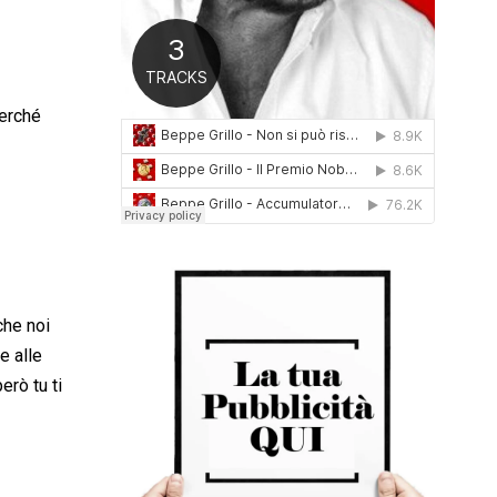
0
1
6
perché
che noi
e alle
però tu ti