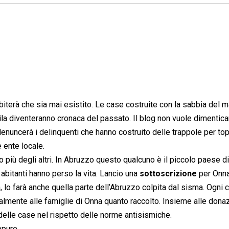
iterà che sia mai esistito. Le case costruite con la sabbia del ma
ila diventeranno cronaca del passato. Il blog non vuole dimentica
enuncerà i delinquenti che hanno costruito delle trappole per top
e ente locale.
 più degli altri. In Abruzzo questo qualcuno è il piccolo paese di
 abitanti hanno perso la vita. Lancio una
sottoscrizione
per Onna
 lo farà anche quella parte dell’Abruzzo colpita dal sisma. Ogni c
lmente alle famiglie di Onna quanto raccolto. Insieme alle donazi
 delle case nel rispetto delle norme antisismiche.
ppure.