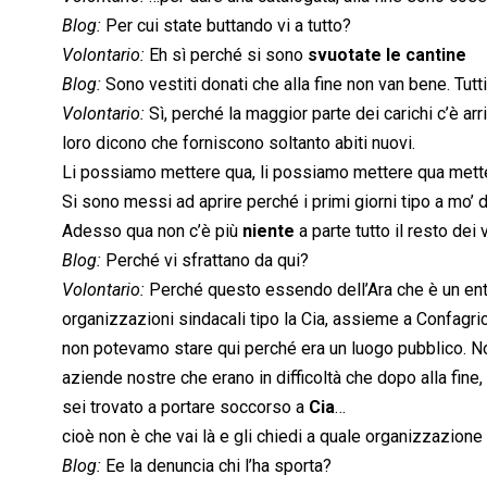
Blog:
Per cui state buttando vi a tutto?
Volontario:
Eh sì perché si sono
svuotate le cantine
Blog:
Sono vestiti donati che alla fine non van bene. Tutti
Volontario:
Sì, perché la maggior parte dei carichi c’è ar
loro dicono che forniscono soltanto abiti nuovi.
Li possiamo mettere qua, li possiamo mettere qua mette
Si sono messi ad aprire perché i primi giorni tipo a mo’ d
Adesso qua non c’è più
niente
a parte tutto il resto dei 
Blog:
Perché vi sfrattano da qui?
Volontario:
Perché questo essendo dell’Ara che è un ente
organizzazioni sindacali tipo la Cia, assieme a Confagric
non potevamo stare qui perché era un luogo pubblico. Noi
aziende nostre che erano in difficoltà che dopo alla fine
sei trovato a portare soccorso a
Cia
…
cioè non è che vai là e gli chiedi a quale organizzazione
Blog:
Ee la denuncia chi l’ha sporta?