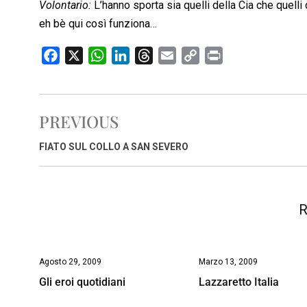
Volontario:
L’hanno sporta sia quelli della Cia che quelli
eh bè qui così funziona…
F
X
W
L
T
E
C
P
a
h
i
h
m
o
r
c
a
n
r
a
p
i
e
t
k
e
i
y
n
PREVIOUS
b
s
e
a
l
L
t
o
A
d
d
i
FIATO SUL COLLO A SAN SEVERO
o
p
I
s
n
k
p
n
k
R
Agosto 29, 2009
Marzo 13, 2009
Gli eroi quotidiani
Lazzaretto Italia