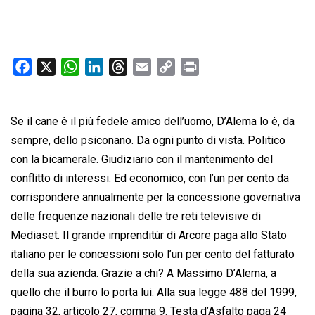
F
X
W
L
T
E
C
P
a
h
i
h
m
o
r
c
a
n
r
a
p
i
Se il cane è il più fedele amico dell’uomo, D’Alema lo è, da
e
t
k
e
i
y
n
b
s
e
a
l
L
t
sempre, dello psiconano. Da ogni punto di vista. Politico
o
A
d
d
i
con la bicamerale. Giudiziario con il mantenimento del
o
p
I
s
n
conflitto di interessi. Ed economico, con l’un per cento da
k
p
n
k
corrispondere annualmente per la concessione governativa
delle frequenze nazionali delle tre reti televisive di
Mediaset. Il grande imprenditùr di Arcore paga allo Stato
italiano per le concessioni solo l’un per cento del fatturato
della sua azienda. Grazie a chi? A Massimo D’Alema, a
quello che il burro lo porta lui. Alla sua
legge 488
del 1999,
pagina 32, articolo 27, comma 9. Testa d’Asfalto paga 24