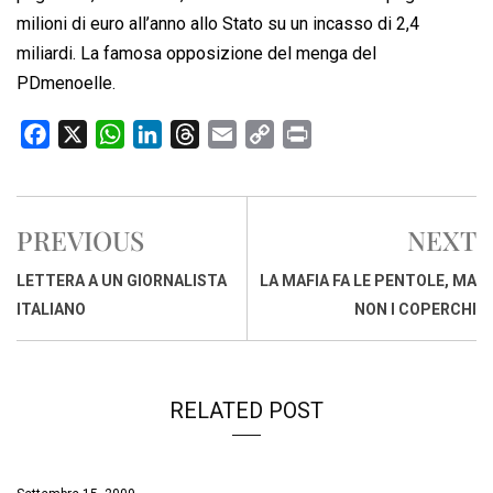
milioni di euro all’anno allo Stato su un incasso di 2,4
miliardi. La famosa opposizione del menga del
PDmenoelle.
F
X
W
L
T
E
C
P
a
h
i
h
m
o
r
c
a
n
r
a
p
i
e
t
k
e
i
y
n
PREVIOUS
NEXT
b
s
e
a
l
L
t
o
A
d
d
i
LETTERA A UN GIORNALISTA
LA MAFIA FA LE PENTOLE, MA
o
p
I
s
n
ITALIANO
NON I COPERCHI
k
p
n
k
RELATED POST