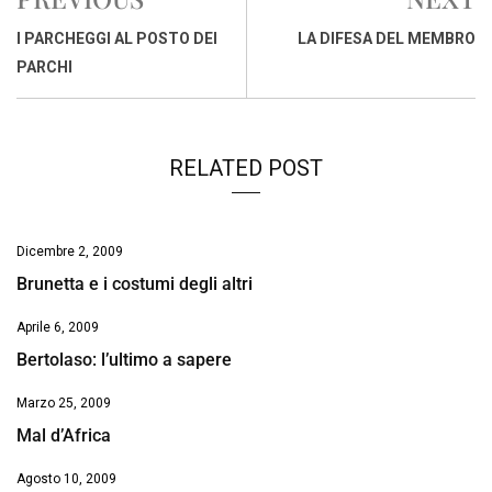
b
s
e
a
l
L
t
o
A
d
d
i
I PARCHEGGI AL POSTO DEI
LA DIFESA DEL MEMBRO
o
p
I
s
n
PARCHI
k
p
n
k
RELATED POST
Dicembre 2, 2009
Brunetta e i costumi degli altri
Aprile 6, 2009
Bertolaso: l’ultimo a sapere
Marzo 25, 2009
Mal d’Africa
Agosto 10, 2009