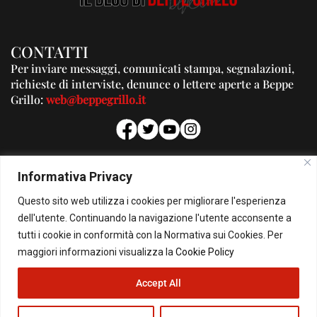
CONTATTI
Per inviare messaggi, comunicati stampa, segnalazioni,
richieste di interviste, denunce o lettere aperte a Beppe
Grillo:
web@beppegrillo.it
PUBBLICITA'
Informativa Privacy
Per la tua pubblicità su questo Blog:
Questo sito web utilizza i cookies per migliorare l'esperienza
pubblicita@beppegrillo.it
dell'utente. Continuando la navigazione l'utente acconsente a
tutti i cookie in conformità con la Normativa sui Cookies. Per
HOMEPAGE
COOKIE POLICY
PRIVACY POLICY
CONTATTI
maggiori informazioni visualizza la
Cookie Policy
Accept All
© Copyright 2026 - Il Blog di Beppe Grillo. All Rights Reserved - Powered by
happygrafic.com