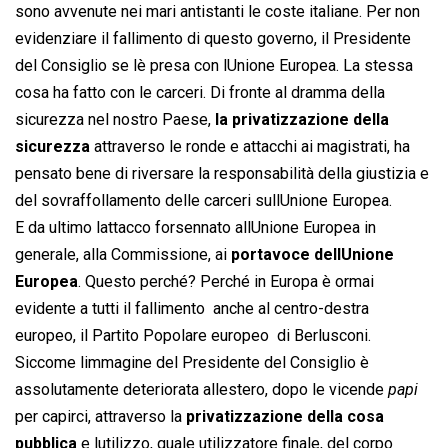
sono avvenute nei mari antistanti le coste italiane. Per non
evidenziare il fallimento di questo governo, il Presidente
del Consiglio se lè presa con lUnione Europea. La stessa
cosa ha fatto con le carceri. Di fronte al dramma della
sicurezza nel nostro Paese,
la privatizzazione della
sicurezza
attraverso le ronde e attacchi ai magistrati, ha
pensato bene di riversare la responsabilità della giustizia e
del sovraffollamento delle carceri sullUnione Europea.
E da ultimo lattacco forsennato allUnione Europea in
generale, alla Commissione, ai
portavoce dellUnione
Europea
. Questo perché? Perché in Europa è ormai
evidente a tutti il fallimento  anche al centro-destra
europeo, il Partito Popolare europeo  di Berlusconi.
Siccome limmagine del Presidente del Consiglio è
assolutamente deteriorata allestero, dopo le vicende 
papi
per capirci, attraverso la
privatizzazione della cosa
pubblica
e lutilizzo, quale utilizzatore finale, del corpo