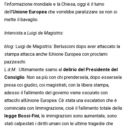
l’informazione mondiale e la Chiesa, oggi è il turno
dell’
Unione Europea
che vorrebbe paralizzare se non si
mette il bavaglio.
Intervista a Luigi de Magistris
:
blog:
Luigi de Magistris: Berlusconi dopo aver attaccato la
stampa attacca anche lUnione Europea con proclami
pazzeschi.
L.d.M.:
Ultimamente siamo al
delirio del Presidente del
Consiglio
. Non sa più con chi prendersela, dopo essersela
presa coi giudici, coi magistrati, con la libera stampa,
adesso il fallimento del governo viene oscurato con
attacchi allUnione Europea. Cè stata una escalation che è
cominciata con limmigrazione, cioè il fallimento totale della
legge Bossi-Fini
, le immigrazioni sono aumentate, sono
stati calpestati i diritti umani con le ultime tragedie che