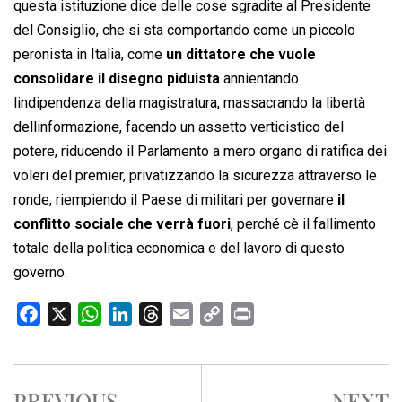
questa istituzione dice delle cose sgradite al Presidente
del Consiglio, che si sta comportando come un piccolo
peronista in Italia, come
un dittatore che vuole
consolidare il disegno piduista
annientando
lindipendenza della magistratura, massacrando la libertà
dellinformazione, facendo un assetto verticistico del
potere, riducendo il Parlamento a mero organo di ratifica dei
voleri del premier, privatizzando la sicurezza attraverso le
ronde, riempiendo il Paese di militari per governare
il
conflitto sociale che verrà fuori
, perché cè il fallimento
totale della politica economica e del lavoro di questo
governo.
F
X
W
L
T
E
C
P
a
h
i
h
m
o
r
c
a
n
r
a
p
i
e
t
k
e
i
y
n
PREVIOUS
NEXT