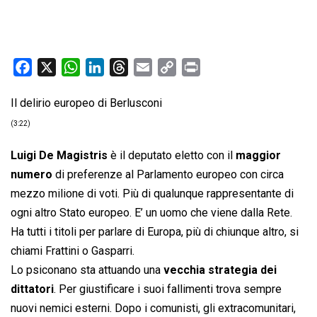
F
X
W
L
T
E
C
P
a
h
i
h
m
o
r
Il delirio europeo di Berlusconi
c
a
n
r
a
p
i
e
t
k
e
i
y
n
(3:22)
b
s
e
a
l
L
t
Luigi De Magistris
è il deputato eletto con il
maggior
o
A
d
d
i
numero
di preferenze al Parlamento europeo con circa
o
p
I
s
n
mezzo milione di voti. Più di qualunque rappresentante di
k
p
n
k
ogni altro Stato europeo. E’ un uomo che viene dalla Rete.
Ha tutti i titoli per parlare di Europa, più di chiunque altro, si
chiami Frattini o Gasparri.
Lo psiconano sta attuando una
vecchia strategia dei
dittatori
. Per giustificare i suoi fallimenti trova sempre
nuovi nemici esterni. Dopo i comunisti, gli extracomunitari,