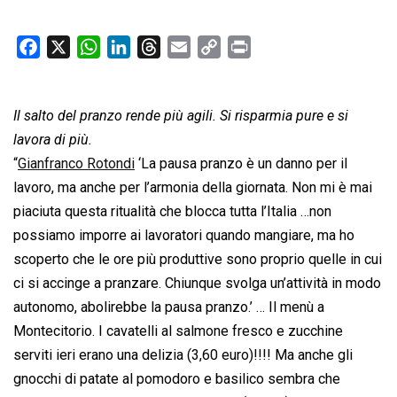
F
X
W
L
T
E
C
P
a
h
i
h
m
o
r
c
a
n
r
a
p
i
Il salto del pranzo rende più agili. Si risparmia pure e si
e
t
k
e
i
y
n
b
s
e
a
l
L
t
lavora di più.
o
A
d
d
i
“
Gianfranco Rotondi
‘La pausa pranzo è un danno per il
o
p
I
s
n
lavoro, ma anche per l’armonia della giornata. Non mi è mai
k
p
n
k
piaciuta questa ritualità che blocca tutta l’Italia …non
possiamo imporre ai lavoratori quando mangiare, ma ho
scoperto che le ore più produttive sono proprio quelle in cui
ci si accinge a pranzare. Chiunque svolga un’attività in modo
autonomo, abolirebbe la pausa pranzo.’ … Il menù a
Montecitorio. I cavatelli al salmone fresco e zucchine
serviti ieri erano una delizia (3,60 euro)!!!! Ma anche gli
gnocchi di patate al pomodoro e basilico sembra che