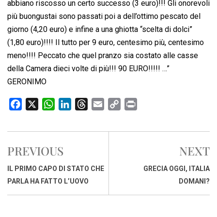
abbiano riscosso un certo successo (3 euro)!!! Gli onorevoli
più buongustai sono passati poi a dell’ottimo pescato del
giorno (4,20 euro) e infine a una ghiotta “scelta di dolci”
(1,80 euro)!!!! Il tutto per 9 euro, centesimo più, centesimo
meno!!!! Peccato che quel pranzo sia costato alle casse
della Camera dieci volte di più!!! 90 EURO!!!!! …”
GERONIMO
F
X
W
L
T
E
C
P
a
h
i
h
m
o
r
c
a
n
r
a
p
i
e
t
k
e
i
y
n
PREVIOUS
NEXT
b
s
e
a
l
L
t
o
A
d
d
i
IL PRIMO CAPO DI STATO CHE
GRECIA OGGI, ITALIA
o
p
I
s
n
PARLA HA FATTO L’UOVO
DOMANI?
k
p
n
k