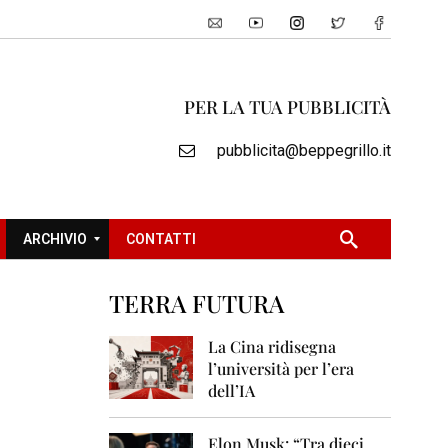
PER LA TUA PUBBLICITÀ
pubblicita@beppegrillo.it
ARCHIVIO
CONTATTI
TERRA FUTURA
2
0
La Cina ridisegna
0
l’università per l’era
5
dell’IA
2
0
Elon Musk: “Tra dieci