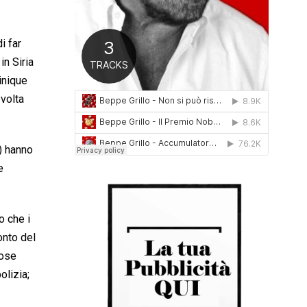
0
1
6
i far
in Siria
inique
 volta
?) hanno
e
o che i
onto del
cose
olizia;