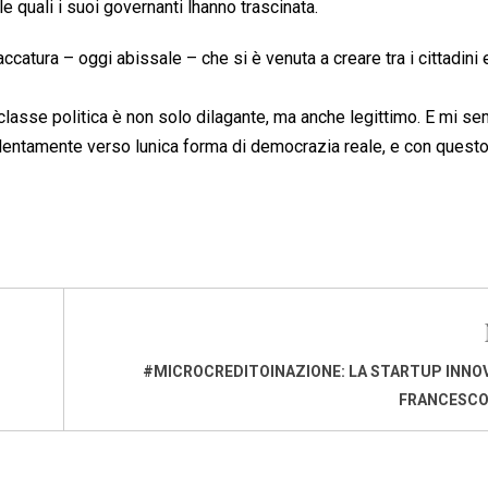
e quali i suoi governanti lhanno trascinata.
accatura – oggi abissale – che si è venuta a creare tra i cittadini 
a classe politica è non solo dilagante, ma anche legittimo. E mi s
i lentamente verso lunica forma di democrazia reale, e con quest
#MICROCREDITOINAZIONE: LA STARTUP INNOV
FRANCESCO