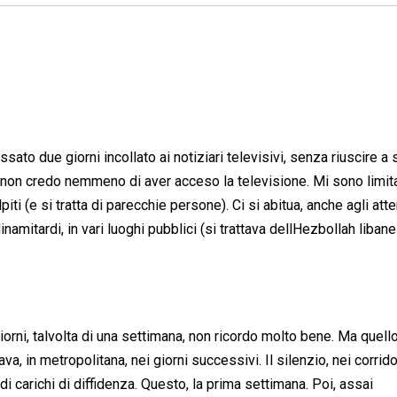
ssato due giorni incollato ai notiziari televisivi, senza riuscire a
, non credo nemmeno di aver acceso la televisione. Mi sono limit
ti (e si tratta di parecchie persone). Ci si abitua, anche agli atten
namitardi, in vari luoghi pubblici (si trattava dellHezbollah liban
giorni, talvolta di una settimana, non ricordo molto bene. Ma quell
a, in metropolitana, nei giorni successivi. Il silenzio, nei corrido
di carichi di diffidenza. Questo, la prima settimana. Poi, assai