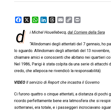
F
X
W
L
T
E
C
P
a
h
i
h
m
o
r
d
i Michel Houellebecq,
dal Corriere della Sera
c
a
n
r
a
p
i
e
t
k
e
i
y
n
“Allindomani degli attentati del 7 gennaio, ho pa
b
s
e
a
l
L
t
lo sguardo. Allindomani degli attentati del 13 novembre
o
A
d
d
i
chiamare amici e conoscenti che abitano nei quartieri colpi
o
p
I
s
n
Nel 1986, Parigi è stata colpita da una serie di attacchi di
k
p
n
k
credo, che allepoca ne rivendicò la responsabilità).
VIDEO
Il servizio di Report che incastra il Governo
Ci furono quattro o cinque attentati, a distanza di pochi 
ricordo perfettamente bene era latmosfera che si respirav
sotterranei, era totale, e i passeggeri incrociavano sguar