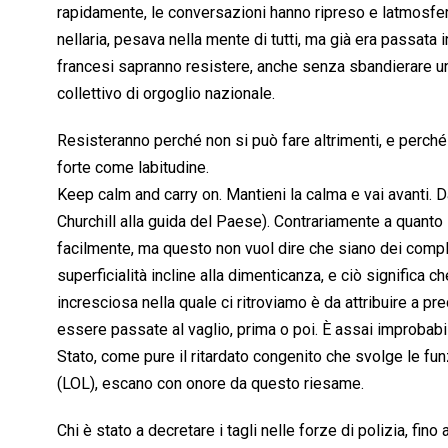
rapidamente, le conversazioni hanno ripreso e latmosfera
nellaria, pesava nella mente di tutti, ma già era passata i
francesi sapranno resistere, anche senza sbandierare 
collettivo di orgoglio nazionale.
Resisteranno perché non si può fare altrimenti, e perch
forte come labitudine.
Keep calm and carry on. Mantieni la calma e vai avanti.
Churchill alla guida del Paese). Contrariamente a quanto 
facilmente, ma questo non vuol dire che siano dei completi
superficialità incline alla dimenticanza, e ciò significa
incresciosa nella quale ci ritroviamo è da attribuire a p
essere passate al vaglio, prima o poi. È assai improbabil
Stato, come pure il ritardato congenito che svolge le fun
(LOL), escano con onore da questo riesame.
Chi è stato a decretare i tagli nelle forze di polizia, fin