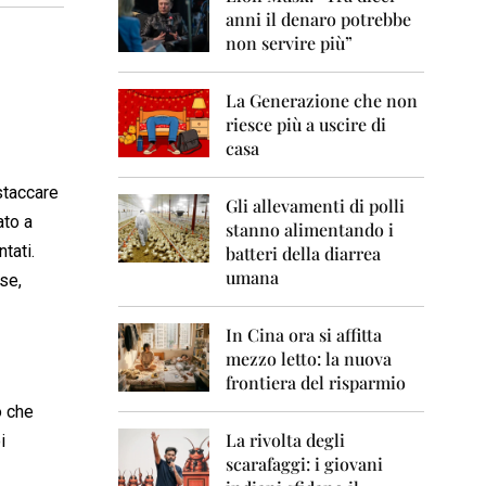
0
anni il denaro potrebbe
6
non servire più”
2
0
La Generazione che non
0
7
riesce più a uscire di
casa
2
0
 staccare
0
Gli allevamenti di polli
ato a
8
stanno alimentando i
tati.
batteri della diarrea
2
umana
ese,
0
0
9
In Cina ora si affitta
mezzo letto: la nuova
2
frontiera del risparmio
0
1
o che
0
La rivolta degli
i
scarafaggi: i giovani
2