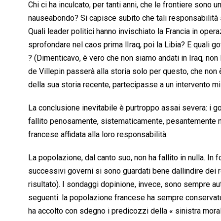
Chi ci ha inculcato, per tanti anni, che le frontiere sono
nauseabondo? Si capisce subito che tali responsabilità
Quali leader politici hanno invischiato la Francia in opera
sprofondare nel caos prima lIraq, poi la Libia? E quali go
? (Dimenticavo, è vero che non siamo andati in Iraq, no
de Villepin passerà alla storia solo per questo, che non è
della sua storia recente, partecipasse a un intervento mili
La conclusione inevitabile è purtroppo assai severa: i go
fallito penosamente, sistematicamente, pesantemente n
francese affidata alla loro responsabilità.
La popolazione, dal canto suo, non ha fallito in nulla. I
successivi governi si sono guardati bene dallindire dei
risultato). I sondaggi dopinione, invece, sono sempre a
seguenti: la popolazione francese ha sempre conservato fi
ha accolto con sdegno i predicozzi della « sinistra moral