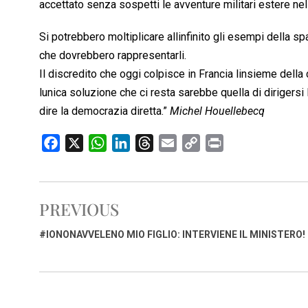
accettato senza sospetti le avventure militari estere nell
Si potrebbero moltiplicare allinfinito gli esempi della sp
che dovrebbero rappresentarli.
Il discredito che oggi colpisce in Francia linsieme dell
lunica soluzione che ci resta sarebbe quella di dirigers
dire la democrazia diretta.”
Michel Houellebecq
F
X
W
L
T
E
C
P
a
h
i
h
m
o
r
c
a
n
r
a
p
i
e
t
k
e
i
y
n
PREVIOUS
b
s
e
a
l
L
t
o
A
d
d
i
#IONONAVVELENO MIO FIGLIO: INTERVIENE IL MINISTERO!
o
p
I
s
n
k
p
n
k