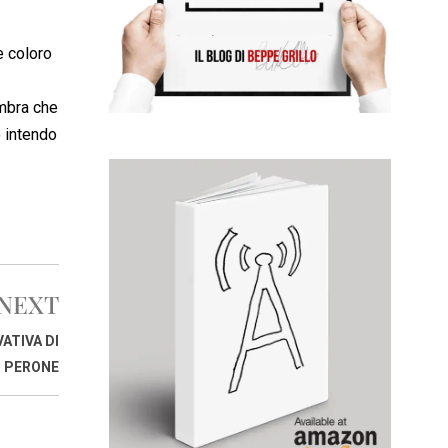
e coloro
embra che
o intendo
NEXT
ATIVA DI
 PERONE