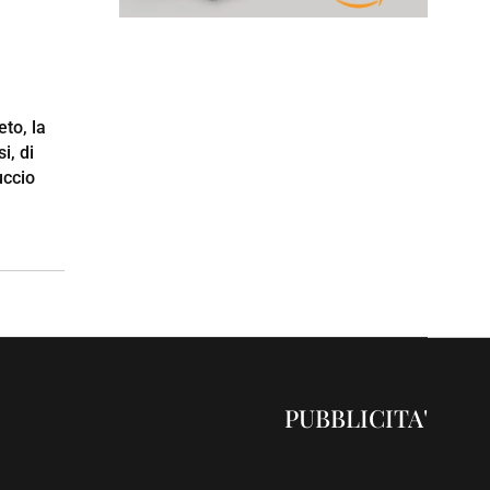
to, la
i, di
uccio
PUBBLICITA'