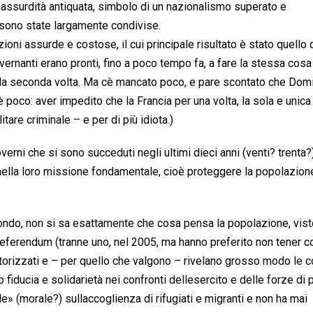
 unassurdità antiquata, simbolo di un nazionalismo superato e
 sono state largamente condivise.
zioni assurde e costose, il cui principale risultato è stato quello d
vernanti erano pronti, fino a poco tempo fa, a fare la stessa cosa 
n la seconda volta. Ma cè mancato poco, e pare scontato che Dom
 poco: aver impedito che la Francia per una volta, la sola e unica
tare criminale – e per di più idiota.)
verni che si sono succeduti negli ultimi dieci anni (venti? trenta
ella loro missione fondamentale, cioè proteggere la popolazion
n fondo, non si sa esattamente che cosa pensa la popolazione, vist
 referendum (tranne uno, nel 2005, ma hanno preferito non tener c
utorizzati e – per quello che valgono – rivelano grosso modo le 
ducia e solidarietà nei confronti dellesercito e delle forze di p
e» (morale?) sullaccoglienza di rifugiati e migranti e non ha mai