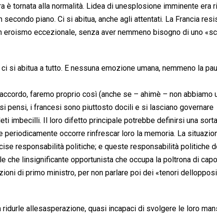
 è tornata alla normalità. Lidea di unesplosione imminente era 
n secondo piano. Ci si abitua, anche agli attentati. La Francia resis
un eroismo eccezionale, senza aver nemmeno bisogno di uno «sc
é ci si abitua a tutto. E nessuna emozione umana, nemmeno la pau
 Daccordo, faremo proprio così (anche se – ahimè – non abbiamo 
si pensi, i francesi sono piuttosto docili e si lasciano governare
 imbecilli. Il loro difetto principale potrebbe definirsi una sorta
 che periodicamente occorre rinfrescar loro la memoria. La situazio
recise responsabilità politiche; e queste responsabilità politiche 
e che linsignificante opportunista che occupa la poltrona di capo
zioni di primo ministro, per non parlare poi dei «tenori delloppos
o a ridurle allesasperazione, quasi incapaci di svolgere le loro man