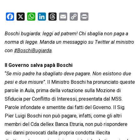
F
X
W
L
T
E
C
P
a
h
i
h
m
o
r
c
a
n
r
a
p
i
Boschi bugiarda: leggi ad patrem! Chi sbaglia non paga a
e
t
k
e
i
y
n
norma di legge. Manda un messaggio su Twitter al ministro
b
s
e
a
l
L
t
con
#BoschiBugiarda
.
o
A
d
d
i
Il Governo salva papà Boschi
o
p
I
s
n
k
p
n
k
“
Se mio padre ha sbagliato deve pagare. Non esistono due
pesi e due misure”
. Il Ministro Boschi ha pronunciato queste
parole in Aula, prima della votazione sulla Mozione di
Sfiducia per Conflitto di Interessi, presentata dal M5S.
Parole infondate e smentite dai fatti del Governo. Il Sig.
Pier Luigi Boschi non può pagare, infatti, come gli altri
membri del Cda dellex Banca Etruria, non può rispondere
dei danni provocati dalla propria condotta illecita