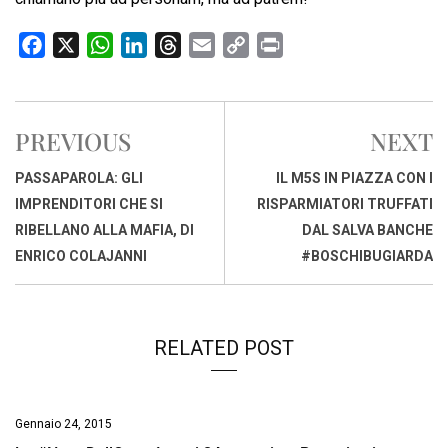
F
X
W
L
T
E
C
P
a
h
i
h
m
o
r
c
a
n
r
a
p
i
e
t
k
e
i
y
n
PREVIOUS
NEXT
b
s
e
a
l
L
t
o
A
d
d
i
PASSAPAROLA: GLI
IL M5S IN PIAZZA CON I
o
p
I
s
n
IMPRENDITORI CHE SI
RISPARMIATORI TRUFFATI
k
p
n
k
RIBELLANO ALLA MAFIA, DI
DAL SALVA BANCHE
ENRICO COLAJANNI
#BOSCHIBUGIARDA
RELATED POST
Gennaio 24, 2015