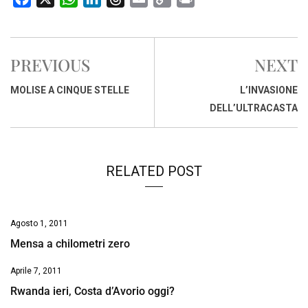
a
h
i
h
m
o
r
c
a
n
r
a
p
i
e
t
k
e
i
y
n
PREVIOUS
NEXT
b
s
e
a
l
L
t
o
A
d
d
i
MOLISE A CINQUE STELLE
L’INVASIONE
o
p
I
s
n
DELL’ULTRACASTA
k
p
n
k
RELATED POST
Agosto 1, 2011
Mensa a chilometri zero
Aprile 7, 2011
Rwanda ieri, Costa d’Avorio oggi?