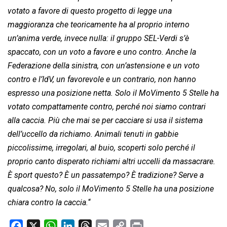
votato a favore di questo progetto di legge una
maggioranza che teoricamente ha al proprio interno
un’anima verde, invece nulla: il gruppo SEL-Verdi s’è
spaccato, con un voto a favore e uno contro. Anche la
Federazione della sinistra, con un’astensione e un voto
contro e l’IdV, un favorevole e un contrario, non hanno
espresso una posizione netta. Solo il MoVimento 5 Stelle ha
votato compattamente contro, perché noi siamo contrari
alla caccia. Più che mai se per cacciare si usa il sistema
dell’uccello da richiamo. Animali tenuti in gabbie
piccolissime, irregolari, al buio, scoperti solo perché il
proprio canto disperato richiami altri uccelli da massacrare.
È sport questo? È un passatempo? È tradizione? Serve a
qualcosa? No, solo il MoVimento 5 Stelle ha una posizione
chiara contro la caccia.
“
F
X
W
L
T
E
C
P