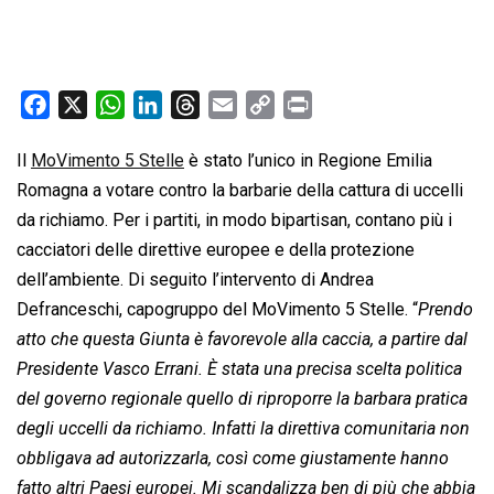
F
X
W
L
T
E
C
P
a
h
i
h
m
o
r
Il
MoVimento 5 Stelle
è stato l’unico in Regione Emilia
c
a
n
r
a
p
i
Romagna a votare contro la barbarie della cattura di uccelli
e
t
k
e
i
y
n
b
s
e
a
l
L
t
da richiamo. Per i partiti, in modo bipartisan, contano più i
o
A
d
d
i
cacciatori delle direttive europee e della protezione
o
p
I
s
n
dell’ambiente. Di seguito l’intervento di Andrea
k
p
n
k
Defranceschi, capogruppo del MoVimento 5 Stelle. “
Prendo
atto che questa Giunta è favorevole alla caccia, a partire dal
Presidente Vasco Errani. È stata una precisa scelta politica
del governo regionale quello di riproporre la barbara pratica
degli uccelli da richiamo. Infatti la direttiva comunitaria non
obbligava ad autorizzarla, così come giustamente hanno
fatto altri Paesi europei. Mi scandalizza ben di più che abbia