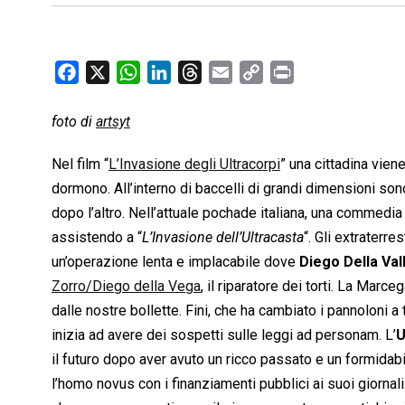
F
X
W
L
T
E
C
P
a
h
i
h
m
o
r
c
a
n
r
a
p
i
foto di
artsyt
e
t
k
e
i
y
n
Nel film “
L’Invasione degli Ultracorpi
” una cittadina vien
b
s
e
a
l
L
t
dormono. All’interno di baccelli di grandi dimensioni son
o
A
d
d
i
dopo l’altro. Nell’attuale pochade italiana, una commedia 
o
p
I
s
n
k
p
n
k
assistendo a “
L’Invasione dell’Ultracasta
“. Gli extraterre
un’operazione lenta e implacabile dove
Diego Della Val
Zorro/Diego della Vega
, il riparatore dei torti. La Marc
dalle nostre bollette. Fini, che ha cambiato i pannoloni a 
inizia ad avere dei sospetti sulle leggi ad personam. L’
U
il futuro dopo aver avuto un ricco passato e un formid
l’homo novus con i finanziamenti pubblici ai suoi giornali