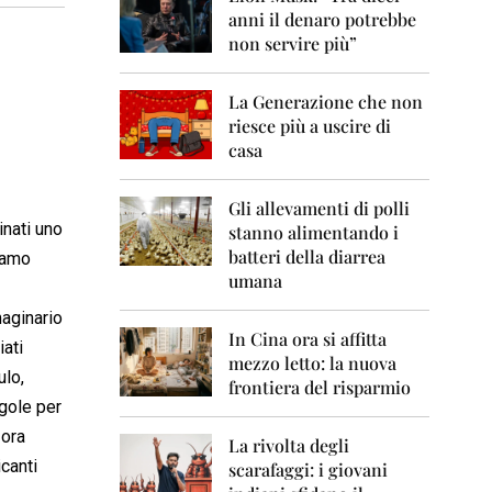
0
anni il denaro potrebbe
6
non servire più”
2
0
La Generazione che non
0
7
riesce più a uscire di
casa
2
0
0
Gli allevamenti di polli
8
inati uno
stanno alimentando i
batteri della diarrea
tiamo
2
umana
0
0
maginario
9
In Cina ora si affitta
iati
mezzo letto: la nuova
2
ulo,
frontiera del risparmio
0
egole per
1
0
 ora
La rivolta degli
icanti
scarafaggi: i giovani
2