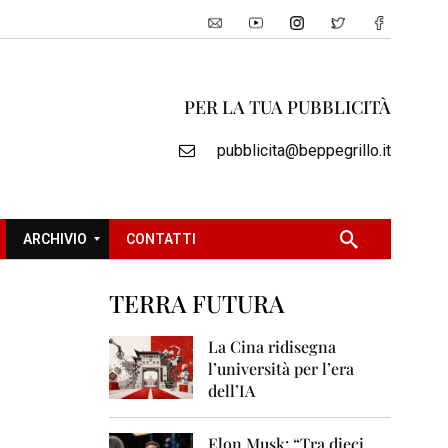
PER LA TUA PUBBLICITÀ
pubblicita@beppegrillo.it
ARCHIVIO
CONTATTI
TERRA FUTURA
2
0
La Cina ridisegna
0
l’università per l’era
5
dell’IA
2
0
Elon Musk: “Tra dieci