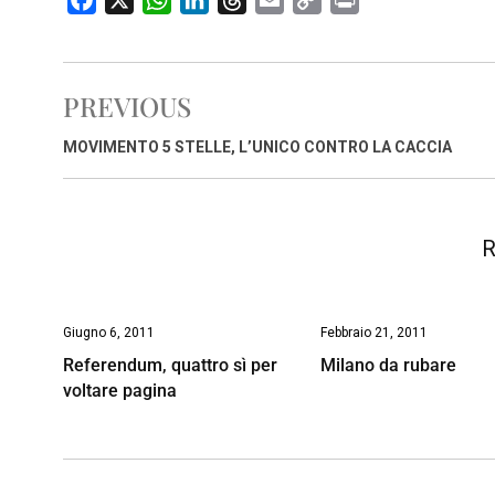
a
h
i
h
m
o
r
c
a
n
r
a
p
i
e
t
k
e
i
y
n
PREVIOUS
b
s
e
a
l
L
t
o
A
d
d
i
MOVIMENTO 5 STELLE, L’UNICO CONTRO LA CACCIA
o
p
I
s
n
k
p
n
k
R
Giugno 6, 2011
Febbraio 21, 2011
Referendum, quattro sì per
Milano da rubare
voltare pagina