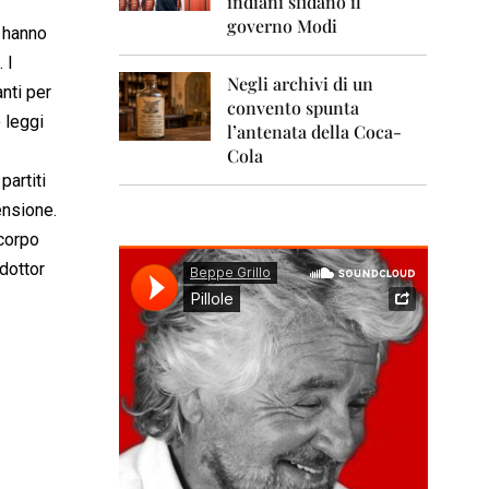
indiani sfidano il
0
1
governo Modi
n hanno
1
 I
Negli archivi di un
2
nti per
0
convento spunta
 leggi
1
l’antenata della Coca-
2
Cola
partiti
2
0
ensione.
1
acorpo
3
dottor
2
0
1
4
2
0
1
5
2