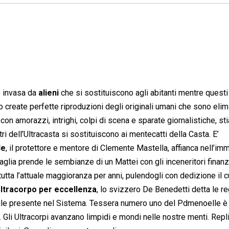
e invasa da
alieni
che si sostituiscono agli abitanti mentre questi
o create perfette riproduzioni degli originali umani che sono elim
con amorazzi, intrighi, colpi di scena e sparate giornalistiche, s
stri dell’Ultracasta si sostituiscono ai mentecatti della Casta. E’
le
, il protettore e mentore di Clemente Mastella, affianca nell’im
egaglia prende le sembianze di un Mattei con gli inceneritori finanz
tutta l’attuale maggioranza per anni, pulendogli con dedizione il c
ltracorpo per eccellenza
, lo svizzero De Benedetti detta le r
abile presente nel Sistema. Tessera numero uno del Pdmenoelle è
. Gli Ultracorpi avanzano limpidi e mondi nelle nostre menti. Repl