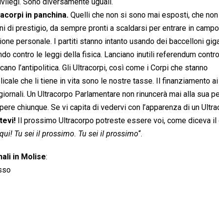
ivilegi. Sono diversamente uguali.
racorpi in panchina.
Quelli che non si sono mai esposti, che no
 di prestigio, da sempre pronti a scaldarsi per entrare in campo.
one personale. I partiti stanno intanto usando dei baccelloni giga
o contro le leggi della fisica. Lanciano inutili referendum contro
cano l’antipolitica. Gli Ultracorpi, così come i Corpi che stanno
icale che li tiene in vita sono le nostre tasse. Il finanziamento ai 
 ai giornali. Un Ultracorpo Parlamentare non rinuncerà mai alla sua p
mpere chiunque. Se vi capita di vedervi con l’apparenza di un Ultr
tevi!
Il prossimo Ultracorpo potreste essere voi, come diceva il 
qui! Tu sei il prossimo. Tu sei il prossimo
“.
ali in Molise
:
sso