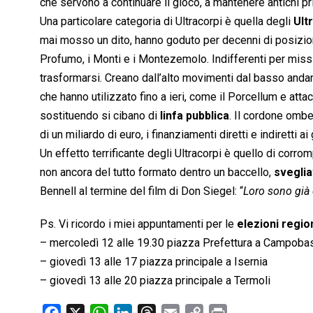
che servono a continuare il gioco, a mantenere antichi pr
Una particolare categoria di Ultracorpi è quella degli
Ult
mai mosso un dito, hanno goduto per decenni di posizioni
Profumo, i Monti e i Montezemolo. Indifferenti per missi
trasformarsi. Creano dall’alto movimenti dal basso andand
che hanno utilizzato fino a ieri, come il Porcellum e attac
sostituendo si cibano di
linfa pubblica
. Il cordone ombel
di un miliardo di euro, i finanziamenti diretti e indiretti
Un effetto terrificante degli Ultracorpi è quello di corro
non ancora del tutto formato dentro un baccello,
sveglia
Bennell al termine del film di Don Siegel: “
Loro sono già 
Ps. Vi ricordo i miei appuntamenti per le
elezioni region
– mercoledì 12 alle 19.30 piazza Prefettura a Campoba
– giovedì 13 alle 17 piazza principale a Isernia
– giovedì 13 alle 20 piazza principale a Termoli
F
X
W
L
T
E
C
P