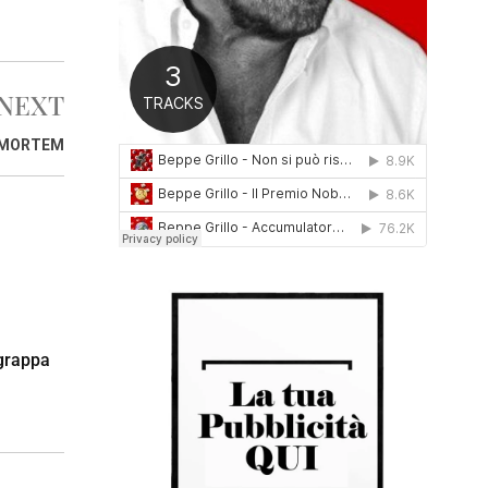
0
1
6
NEXT
 MORTEM
 grappa