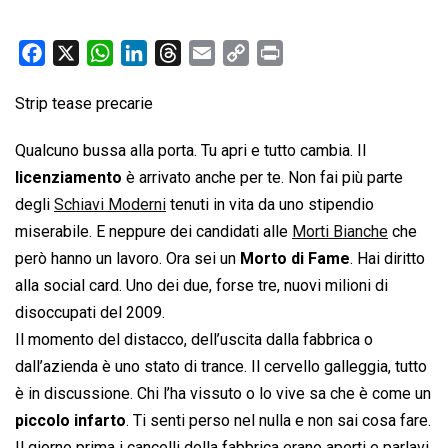
F
X
W
L
T
E
C
P
a
h
i
h
m
o
r
Strip tease precarie
c
a
n
r
a
p
i
e
t
k
e
i
y
n
Qualcuno bussa alla porta. Tu apri e tutto cambia. Il
b
s
e
a
l
L
t
licenziamento
è arrivato anche per te. Non fai più parte
o
A
d
d
i
degli
Schiavi Moderni
tenuti in vita da uno stipendio
o
p
I
s
n
miserabile. E neppure dei candidati alle
Morti Bianche
che
k
p
n
k
però hanno un lavoro. Ora sei un
Morto di Fame
. Hai diritto
alla social card. Uno dei due, forse tre, nuovi milioni di
disoccupati del 2009.
Il momento del distacco, dell’uscita dalla fabbrica o
dall’azienda è uno stato di trance. Il cervello galleggia, tutto
è in discussione. Chi l’ha vissuto o lo vive sa che è come un
piccolo infarto
. Ti senti perso nel nulla e non sai cosa fare.
Il giorno prima i cancelli della fabbrica erano aperti e parlavi