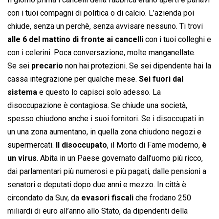
con i tuoi compagni di politica o di calcio. L’azienda poi
chiude, senza un perchè, senza avvisare nessuno. Ti trovi
alle 6 del mattino di fronte ai cancelli
con i tuoi colleghi e
con i celerini. Poca conversazione, molte manganellate.
Se sei
precario
non hai protezioni. Se sei dipendente hai la
cassa integrazione per qualche mese.
Sei fuori dal
sistema
e questo lo capisci solo adesso. La
disoccupazione è contagiosa. Se chiude una società,
spesso chiudono anche i suoi fornitori. Se i disoccupati in
un una zona aumentano, in quella zona chiudono negozi e
supermercati.
Il disoccupato
, il Morto di Fame moderno,
è
un virus
. Abita in un Paese governato dall’uomo più ricco,
dai parlamentari più numerosi e più pagati, dalle pensioni a
senatori e deputati dopo due anni e mezzo. In città è
circondato da Suv, da
evasori fiscali
che frodano 250
miliardi di euro all’anno allo Stato, da dipendenti della