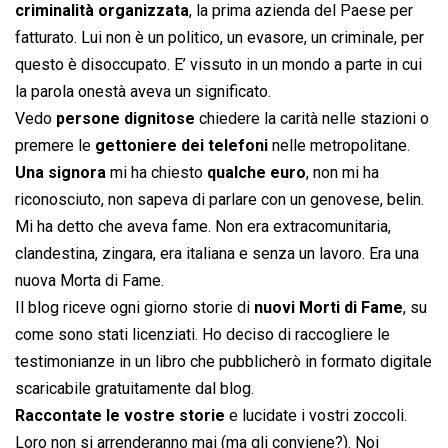
criminalità organizzata
, la prima azienda del Paese per
fatturato. Lui non è un politico, un evasore, un criminale, per
questo è disoccupato. E’ vissuto in un mondo a parte in cui
la parola onestà aveva un significato.
Vedo
persone dignitose
chiedere la carità nelle stazioni o
premere le
gettoniere dei telefoni
nelle metropolitane.
Una signora
mi ha chiesto
qualche euro
, non mi ha
riconosciuto, non sapeva di parlare con un genovese, belin.
Mi ha detto che aveva fame. Non era extracomunitaria,
clandestina, zingara, era italiana e senza un lavoro. Era una
nuova Morta di Fame.
Il blog riceve ogni giorno storie di
nuovi Morti di Fame
, su
come sono stati licenziati. Ho deciso di raccogliere le
testimonianze in un libro che pubblicherò in formato digitale
scaricabile gratuitamente dal blog.
Raccontate le vostre storie
e lucidate i vostri zoccoli.
Loro non si arrenderanno mai (ma gli conviene?). Noi