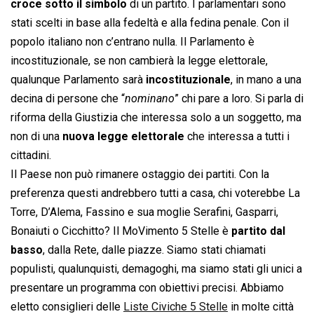
croce sotto il simbolo
di un partito. I parlamentari sono
stati scelti in base alla fedeltà e alla fedina penale. Con il
popolo italiano non c’entrano nulla. Il Parlamento è
incostituzionale, se non cambierà la legge elettorale,
qualunque Parlamento sarà
incostituzionale
, in mano a una
decina di persone che “
nominano
” chi pare a loro. Si parla di
riforma della Giustizia che interessa solo a un soggetto, ma
non di una
nuova legge elettorale
che interessa a tutti i
cittadini.
Il Paese non può rimanere ostaggio dei partiti. Con la
preferenza questi andrebbero tutti a casa, chi voterebbe La
Torre, D’Alema, Fassino e sua moglie Serafini, Gasparri,
Bonaiuti o Cicchitto? Il MoVimento 5 Stelle è
partito dal
basso
, dalla Rete, dalle piazze. Siamo stati chiamati
populisti, qualunquisti, demagoghi, ma siamo stati gli unici a
presentare un programma con obiettivi precisi. Abbiamo
eletto consiglieri delle
Liste Civiche 5 Stelle
in molte città