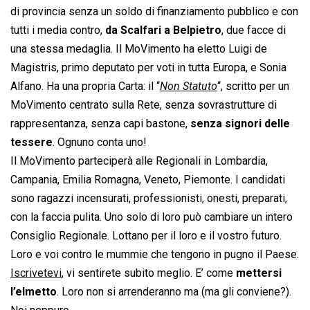
di provincia senza un soldo di finanziamento pubblico e con
tutti i media contro,
da Scalfari a Belpietro
, due facce di
una stessa medaglia. Il MoVimento ha eletto Luigi de
Magistris, primo deputato per voti in tutta Europa, e Sonia
Alfano. Ha una propria Carta: il “
Non Statuto
“, scritto per un
MoVimento centrato sulla Rete, senza sovrastrutture di
rappresentanza, senza capi bastone,
senza signori delle
tessere
. Ognuno conta uno!
Il MoVimento parteciperà alle Regionali in Lombardia,
Campania, Emilia Romagna, Veneto, Piemonte. I candidati
sono ragazzi incensurati, professionisti, onesti, preparati,
con la faccia pulita. Uno solo di loro può cambiare un intero
Consiglio Regionale. Lottano per il loro e il vostro futuro.
Loro e voi contro le mummie che tengono in pugno il Paese.
Iscrivetevi
, vi sentirete subito meglio. E’ come
mettersi
l’elmetto
. Loro non si arrenderanno ma (ma gli conviene?).