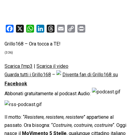
F
X
W
L
T
E
C
P
a
h
i
h
m
o
r
Grillo168 – Ora tocca a TE!
c
a
n
r
a
p
i
e
t
k
e
i
y
n
(3:36)
b
s
e
a
l
L
t
Scarica l’mp3
|
Scarica il video
o
A
d
d
i
Guarda tutti i Grillo168
–
Diventa fan di Grillo168 su
o
p
I
s
n
k
p
n
k
Facebook
Abbonati gratuitamente al podcast Audio:
Il motto: “
Resistere, resistere, resistere
” appartiene al
passato. Ora bisogna: “
Costruire, costruire, costruire
“. Oggi
nasce il
MoVimento 5 Stelle
, qualunque cittadino italiano