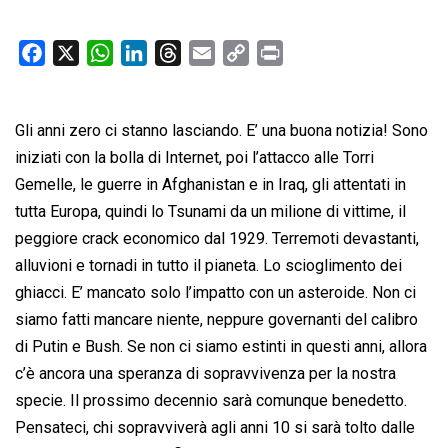
F
X
W
L
T
E
C
P
a
h
i
h
m
o
r
c
a
n
r
a
p
i
Gli anni zero ci stanno lasciando. E’ una buona notizia! Sono
e
t
k
e
i
y
n
b
s
e
a
l
L
t
iniziati con la bolla di Internet, poi l’attacco alle Torri
o
A
d
d
i
Gemelle, le guerre in Afghanistan e in Iraq, gli attentati in
o
p
I
s
n
tutta Europa, quindi lo Tsunami da un milione di vittime, il
k
p
n
k
peggiore crack economico dal 1929. Terremoti devastanti,
alluvioni e tornadi in tutto il pianeta. Lo scioglimento dei
ghiacci. E’ mancato solo l’impatto con un asteroide. Non ci
siamo fatti mancare niente, neppure governanti del calibro
di Putin e Bush. Se non ci siamo estinti in questi anni, allora
c’è ancora una speranza di sopravvivenza per la nostra
specie. Il prossimo decennio sarà comunque benedetto.
Pensateci, chi sopravviverà agli anni 10 si sarà tolto dalle