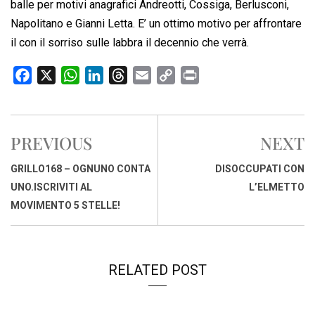
balle per motivi anagrafici Andreotti, Cossiga, Berlusconi,
Napolitano e Gianni Letta. E’ un ottimo motivo per affrontare
il con il sorriso sulle labbra il decennio che verrà.
F
X
W
L
T
E
C
P
a
h
i
h
m
o
r
c
a
n
r
a
p
i
e
t
k
e
i
y
n
PREVIOUS
NEXT
b
s
e
a
l
L
t
o
A
d
d
i
GRILLO168 – OGNUNO CONTA
DISOCCUPATI CON
o
p
I
s
n
UNO.ISCRIVITI AL
L’ELMETTO
k
p
n
k
MOVIMENTO 5 STELLE!
RELATED POST