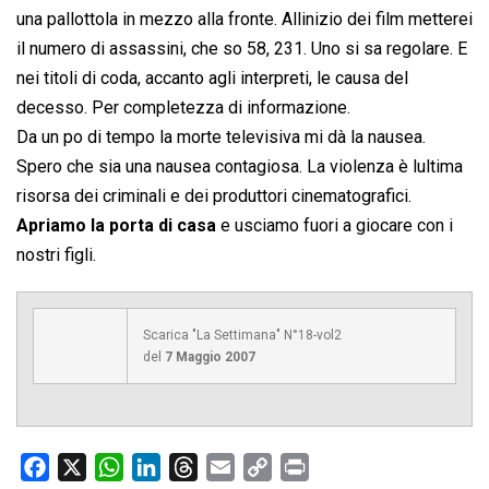
una pallottola in mezzo alla fronte. Allinizio dei film metterei
il numero di assassini, che so 58, 231. Uno si sa regolare. E
nei titoli di coda, accanto agli interpreti, le causa del
decesso. Per completezza di informazione.
Da un po di tempo la morte televisiva mi dà la nausea.
Spero che sia una nausea contagiosa. La violenza è lultima
risorsa dei criminali e dei produttori cinematografici.
Apriamo la porta di casa
e usciamo fuori a giocare con i
nostri figli.
Scarica "La Settimana" N°18-vol2
del
7 Maggio 2007
F
X
W
L
T
E
C
P