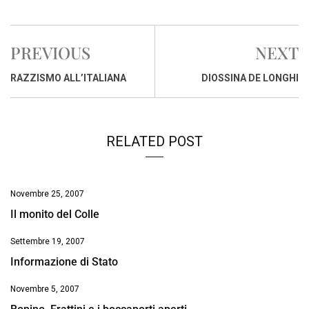
a
h
i
h
m
o
r
c
a
n
r
a
p
i
e
t
k
e
i
y
n
PREVIOUS
NEXT
b
s
e
a
l
L
t
o
A
d
d
i
RAZZISMO ALL’ITALIANA
DIOSSINA DE LONGHI
o
p
I
s
n
k
p
n
k
RELATED POST
Novembre 25, 2007
Il monito del Colle
Settembre 19, 2007
Informazione di Stato
Novembre 5, 2007