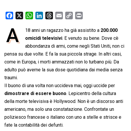
F
X
W
L
T
E
C
P
a
h
i
h
m
o
r
A
18 anni un ragazzo ha già assistito a
200.000
c
a
n
r
a
p
i
e
omicidi televisivi
t
k
e
. E venuto su bene. Dove cè
i
y
n
b
s
e
a
l
L
t
abbondanza di armi, come negli Stati Uniti, non ci
o
A
d
d
i
pensa su due volte. E fa la sua piccola strage. In altri casi,
o
p
I
s
n
come in Europa, i morti ammazzati non lo turbano più. Da
k
p
n
k
adulto può averne la sua dose quotidiana dai media senza
traumi.
Il buono di una volta non uccideva mai, oggi uccide per
dimostrare di essere buono
. Lepicentro della cultura
della morte televisiva è Hollywood. Non è un discorso anti
americano, ma solo una constatazione. Confrontate un
poliziesco francese o italiano con uno a stelle e strisce e
fate la contabilità dei defunti.