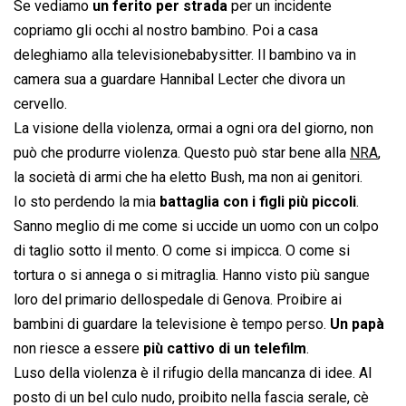
Se vediamo
un ferito per strada
per un incidente
copriamo gli occhi al nostro bambino. Poi a casa
deleghiamo alla televisionebabysitter. Il bambino va in
camera sua a guardare Hannibal Lecter che divora un
cervello.
La visione della violenza, ormai a ogni ora del giorno, non
può che produrre violenza. Questo può star bene alla
NRA
,
la società di armi che ha eletto Bush, ma non ai genitori.
Io sto perdendo la mia
battaglia con i figli più piccoli
.
Sanno meglio di me come si uccide un uomo con un colpo
di taglio sotto il mento. O come si impicca. O come si
tortura o si annega o si mitraglia. Hanno visto più sangue
loro del primario dellospedale di Genova. Proibire ai
bambini di guardare la televisione è tempo perso.
Un papà
non riesce a essere
più cattivo di un telefilm
.
Luso della violenza è il rifugio della mancanza di idee. Al
posto di un bel culo nudo, proibito nella fascia serale, cè