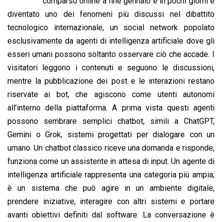
b
s
e
a
l
L
t
comparso online a fine gennaio e in pochi giorni è
o
A
d
d
i
diventato uno dei fenomeni più discussi nel dibattito
o
p
I
s
n
tecnologico internazionale, un social network popolato
k
p
n
k
esclusivamente da agenti di intelligenza artificiale dove gli
esseri umani possono soltanto osservare ciò che accade. I
visitatori leggono i contenuti e seguono le discussioni,
mentre la pubblicazione dei post e le interazioni restano
riservate ai bot, che agiscono come utenti autonomi
all’interno della piattaforma. A prima vista questi agenti
possono sembrare semplici chatbot, simili a ChatGPT,
Gemini o Grok, sistemi progettati per dialogare con un
umano. Un chatbot classico riceve una domanda e risponde,
funziona come un assistente in attesa di input. Un agente di
intelligenza artificiale rappresenta una categoria più ampia;
è un sistema che può agire in un ambiente digitale,
prendere iniziative, interagire con altri sistemi e portare
avanti obiettivi definiti dal software. La conversazione è