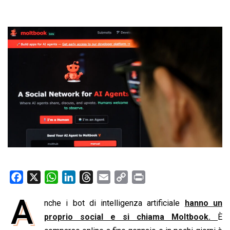
F
X
W
L
T
E
C
P
a
h
i
h
m
o
r
A
nche i bot di intelligenza artificiale
hanno un
c
a
n
r
a
p
i
e
proprio social e si chiama Moltbook.
t
k
e
i
y
n
È