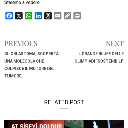
Staremo a vedere.
F
X
W
L
T
E
C
P
a
h
i
h
m
o
r
c
a
n
r
a
p
i
e
t
k
e
i
y
n
PREVIOUS
NEXT
b
s
e
a
l
L
t
o
A
d
d
i
GLIOBLASTOMA, SCOPERTA
IL GRANDE BLUFF DELLE
o
p
I
s
n
UNA MOLECOLA CHE
OLIMPIADI “SOSTENIBILI”
k
p
n
k
COLPISCE IL MOTORE DEL
TUMORE
RELATED POST