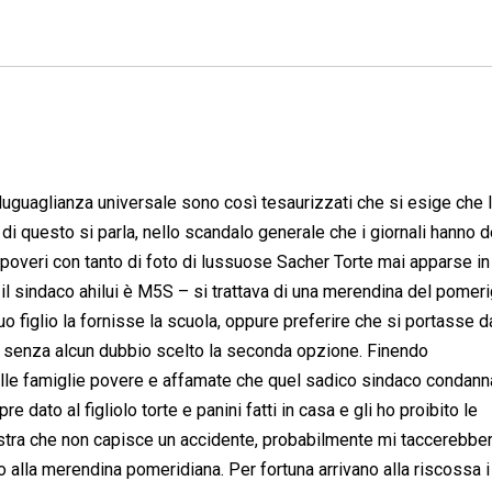
lluguaglianza universale sono così tesaurizzati che si esige che 
 di questo si parla, nello scandalo generale che i giornali hanno d
poveri con tanto di foto di lussuose Sacher Torte mai apparse 
 il sindaco ahilui è M5S – si trattava di una merendina del pomeri
 figlio la fornisse la scuola, oppure preferire che si portasse d
ei senza alcun dubbio scelto la seconda opzione. Finendo
lle famiglie povere e affamate che quel sadico sindaco condanna
ato al figliolo torte e panini fatti in casa e gli ho proibito le
nistra che non capisce un accidente, probabilmente mi taccerebber
no alla merendina pomeridiana. Per fortuna arrivano alla riscossa i