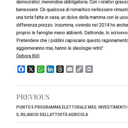
democratici: merendina obbligatoria. Con i relativi grass
benessere. Cè qualcosa di romantico nellessere rimasti a
una torta fatta in casa, un dolce della mamma con le uo
differenza prezzo. Insomma, vivendo nel 2014 ho anche 
proprio le famiglie meno abbienti. Daltronde, lo scrivevo
Pretendere che i piddini capiscano questo ragionamento u
aggiorneranno mai, hanno le ideologie retrò”.
Debora Billi
F
X
W
L
T
E
C
P
a
h
i
h
m
o
r
c
a
n
r
a
p
i
e
t
k
e
i
y
n
PREVIOUS
b
s
e
a
l
L
t
o
A
d
d
i
PUNTO 5 PROGRAMMA ELETTORALE M5S: INVESTIMENTI
o
p
I
s
n
IL RILANCIO DELLATTIVITÀ AGRICOLA
k
p
n
k