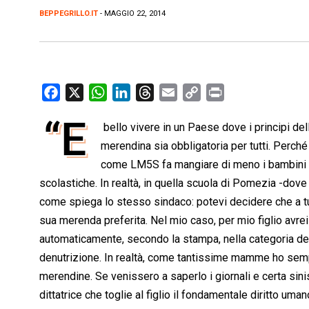
BEPPEGRILLO.IT
- MAGGIO 22, 2014
F
X
W
L
T
E
C
P
a
h
i
h
m
o
r
“E
 bello vivere in un Paese dove i principi de
c
a
n
r
a
p
i
e
merendina sia obbligatoria per tutti. Perché
t
k
e
i
y
n
b
s
e
a
l
L
t
come LM5S fa mangiare di meno i bambini 
o
A
d
d
i
scolastiche. In realtà, in quella scuola di Pomezia -dove
o
p
I
s
n
come spiega lo stesso sindaco: potevi decidere che a tuo
k
p
n
k
sua merenda preferita. Nel mio caso, per mio figlio avr
automaticamente, secondo la stampa, nella categoria de
denutrizione. In realtà, come tantissime mamme ho sempre d
merendine. Se venissero a saperlo i giornali e certa si
dittatrice che toglie al figlio il fondamentale diritto uma