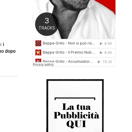
0
1
6
 i
ono dopo