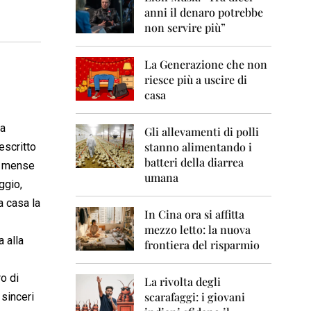
0
anni il denaro potrebbe
6
non servire più”
2
0
La Generazione che non
0
7
riesce più a uscire di
casa
2
0
la
0
Gli allevamenti di polli
8
stanno alimentando i
escritto
batteri della diarrea
in mense
2
umana
0
ggio,
0
a casa la
9
In Cina ora si affitta
mezzo letto: la nuova
2
 alla
frontiera del risparmio
0
1
0
o di
La rivolta degli
scarafaggi: i giovani
 sinceri
2