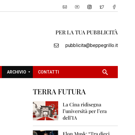
PER LA TUA PUBBLICITÀ
pubblicita@beppegrillo.it
ARCHIVIO
CONTATTI
TERRA FUTURA
2
0
La Cina ridisegna
0
l’università per l’era
5
dell’IA
2
0
Elon Musk: “Tra dieci