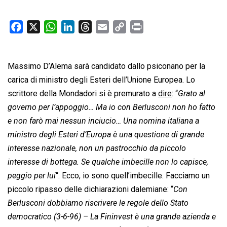
F
X
W
L
T
E
C
P
a
h
i
h
m
o
r
c
a
n
r
a
p
i
Massimo D’Alema sarà candidato dallo psiconano per la
e
t
k
e
i
y
n
b
s
e
a
l
L
t
carica di ministro degli Esteri dell’Unione Europea. Lo
o
A
d
d
i
scrittore della Mondadori si è premurato a
dire
: “
Grato al
o
p
I
s
n
governo per l’appoggio… Ma io con Berlusconi non ho fatto
k
p
n
k
e non farò mai nessun inciucio… Una nomina italiana a
ministro degli Esteri d’Europa è una questione di grande
interesse nazionale, non un pastrocchio da piccolo
interesse di bottega. Se qualche imbecille non lo capisce,
peggio per lui
“. Ecco, io sono quell’imbecille. Facciamo un
piccolo ripasso delle dichiarazioni dalemiane: “
Con
Berlusconi dobbiamo riscrivere le regole dello Stato
democratico (3-6-96) – La Fininvest è una grande azienda e