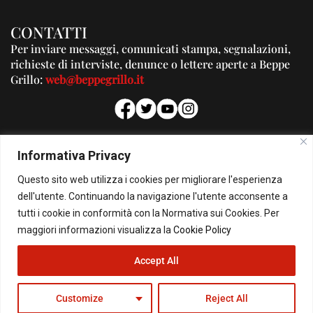
CONTATTI
Per inviare messaggi, comunicati stampa, segnalazioni,
richieste di interviste, denunce o lettere aperte a Beppe
Grillo:
web@beppegrillo.it
PUBBLICITA'
Informativa Privacy
Per la tua pubblicità su questo Blog:
Questo sito web utilizza i cookies per migliorare l'esperienza
pubblicita@beppegrillo.it
dell'utente. Continuando la navigazione l'utente acconsente a
tutti i cookie in conformità con la Normativa sui Cookies. Per
HOMEPAGE
COOKIE POLICY
PRIVACY POLICY
CONTATTI
maggiori informazioni visualizza la
Cookie Policy
Accept All
© Copyright 2026 - Il Blog di Beppe Grillo. All Rights Reserved - Powered by
happygrafic.com
Customize
Reject All