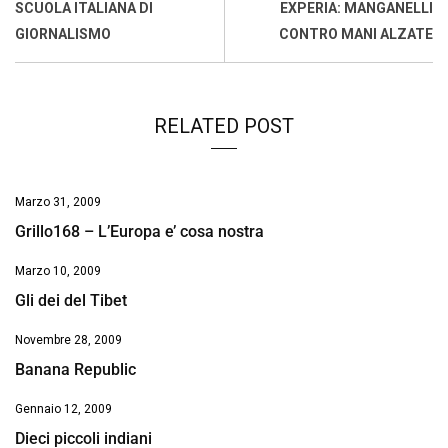
o
A
d
d
i
SCUOLA ITALIANA DI
EXPERIA: MANGANELLI
o
p
I
s
n
GIORNALISMO
CONTRO MANI ALZATE
k
p
n
k
RELATED POST
Marzo 31, 2009
Grillo168 – L’Europa e’ cosa nostra
Marzo 10, 2009
Gli dei del Tibet
Novembre 28, 2009
Banana Republic
Gennaio 12, 2009
Dieci piccoli indiani