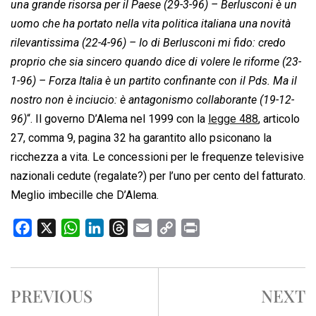
una grande risorsa per il Paese (29-3-96) – Berlusconi è un
uomo che ha portato nella vita politica italiana una novità
rilevantissima (22-4-96) – Io di Berlusconi mi fido: credo
proprio che sia sincero quando dice di volere le riforme (23-
1-96) – Forza Italia è un partito confinante con il Pds. Ma il
nostro non è inciucio: è antagonismo collaborante (19-12-
96)
“. Il governo D’Alema nel 1999 con la
legge 488
, articolo
27, comma 9, pagina 32 ha garantito allo psiconano la
ricchezza a vita. Le concessioni per le frequenze televisive
nazionali cedute (regalate?) per l’uno per cento del fatturato.
Meglio imbecille che D’Alema.
F
X
W
L
T
E
C
P
a
h
i
h
m
o
r
c
a
n
r
a
p
i
e
t
k
e
i
y
n
PREVIOUS
NEXT
b
s
e
a
l
L
t