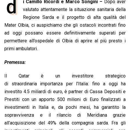
d
i Camillo Ricordi e Marco Songini –
Dopo aver
c
a
n
r
a
p
i
e
valutato attentamente la situazione sanitaria della
t
k
e
i
y
n
b
s
e
a
l
L
t
Regione Sarda e il progetto di alta qualità del
o
A
d
d
i
Mater Olbia, ci auspichiamo che gli ostacoli incontrati fino
o
p
I
s
n
ad oggi possano essere definitivamente superati per
k
p
n
k
permettere all’ospedale di Olbia di aprire al più presto i
primi ambulatori.
Premessa:
Il Qatar è un investitore strategico
di straordinaria importanza per l’Italia: fino a oggi ha
investito 4.5 miliardi di euro, è partner di Cassa Depositi e
Prestiti con un apporto 500 milioni di Euro finalizzati a
investimenti in Italia e, da pochi mesi, ha garantito la
sopravvivenza e il rilancio di Meridiana grazie
all’acquisizione del 49% della compagnia sarda. Fra gli