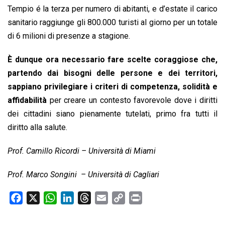
Tempio é la terza per numero di abitanti, e d’estate il carico
sanitario raggiunge gli 800.000 turisti al giorno per un totale
di 6 milioni di presenze a stagione.
È dunque ora necessario fare scelte coraggiose che,
partendo dai bisogni delle persone e dei territori,
sappiano privilegiare i criteri di competenza, solidità e
affidabilità
per creare un contesto favorevole dove i diritti
dei cittadini siano pienamente tutelati, primo fra tutti il
diritto alla salute.
Prof. Camillo Ricordi – Università di Miami
Prof. Marco Songini – Università di Cagliari
F
X
W
L
T
E
C
P
a
h
i
h
m
o
r
c
a
n
r
a
p
i