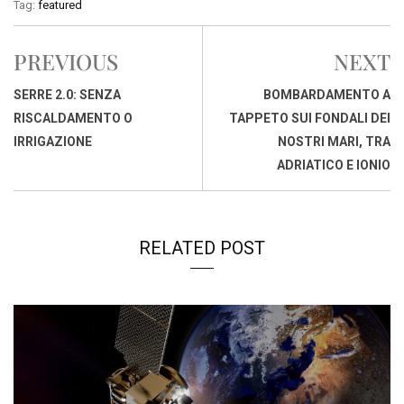
Tag:
featured
e
t
k
e
i
y
n
b
s
e
a
l
L
t
PREVIOUS
NEXT
o
A
d
d
i
o
p
I
s
n
SERRE 2.0: SENZA
BOMBARDAMENTO A
k
p
n
k
RISCALDAMENTO O
TAPPETO SUI FONDALI DEI
IRRIGAZIONE
NOSTRI MARI, TRA
ADRIATICO E IONIO
RELATED POST