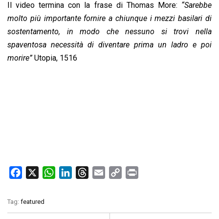
Il video termina con la frase di Thomas More:
“Sarebbe
molto più importante fornire a chiunque i mezzi basilari di
sostentamento, in modo che nessuno si trovi nella
spaventosa necessità di diventare prima un ladro e poi
morire”
Utopia, 1516
F
X
W
L
T
E
C
P
a
h
i
h
m
o
r
c
a
n
r
a
p
i
Tag:
featured
e
t
k
e
i
y
n