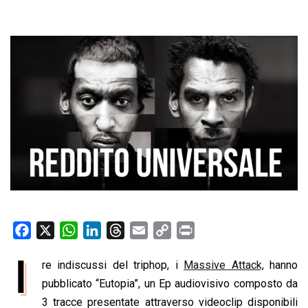
F
X
W
L
T
E
C
P
a
h
i
h
m
o
r
I
re indiscussi del triphop, i
Massive Attack,
hanno
c
a
n
r
a
p
i
e
pubblicato “Eutopia”, un Ep audiovisivo composto da
t
k
e
i
y
n
b
s
e
a
l
L
t
3 tracce presentate attraverso videoclip disponibili