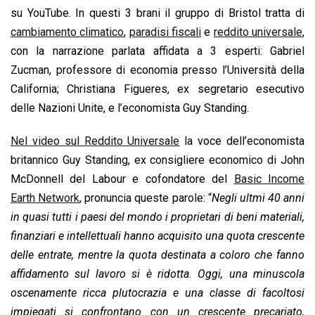
o
A
d
d
i
su YouTube. In questi 3 brani il gruppo di Bristol tratta di
o
p
I
s
n
cambiamento climatico
,
paradisi fiscali
e
reddito universale
,
k
p
n
k
con la narrazione parlata affidata a 3 esperti: Gabriel
Zucman, professore di economia presso l’Università della
California; Christiana Figueres, ex segretario esecutivo
delle Nazioni Unite, e l’economista Guy Standing.
Nel video sul Reddito Universale
la voce dell’economista
britannico Guy Standing, ex consigliere economico di John
McDonnell del Labour e cofondatore del
Basic Income
Earth Network
, pronuncia queste parole: “
Negli ultmi 40 anni
in quasi tutti i paesi del mondo i proprietari di beni materiali,
finanziari e intellettuali hanno acquisito una quota crescente
delle entrate, mentre la quota destinata a coloro che fanno
affidamento sul lavoro si è ridotta. Oggi, una minuscola
oscenamente ricca plutocrazia e una classe di facoltosi
impiegati si confrontano con un crescente precariato,