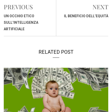
b
s
e
a
l
L
t
PREVIOUS
NEXT
o
A
d
d
i
o
p
I
s
n
UN OCCHIO ETICO
IL BENEFICIO DELL’EQUITÀ
k
p
n
k
SULL’INTELLIGENZA
ARTIFICIALE
RELATED POST