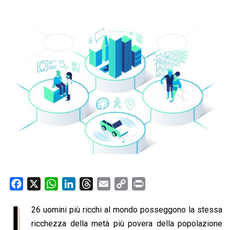
F
X
W
L
T
E
C
P
a
h
i
h
m
o
r
I
26 uomini più ricchi al mondo posseggono la stessa
c
a
n
r
a
p
i
e
ricchezza della metà più povera della popolazione
t
k
e
i
y
n