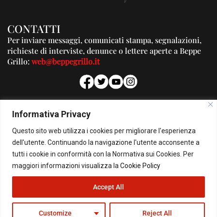
CONTATTI
Per inviare messaggi, comunicati stampa, segnalazioni,
richieste di interviste, denunce o lettere aperte a Beppe
Grillo:
web@beppegrillo.it
PUBBLICITA'
Informativa Privacy
Per la tua pubblicità su questo Blog:
Questo sito web utilizza i cookies per migliorare l'esperienza
pubblicita@beppegrillo.it
dell'utente. Continuando la navigazione l'utente acconsente a
tutti i cookie in conformità con la Normativa sui Cookies. Per
HOMEPAGE
COOKIE POLICY
PRIVACY POLICY
CONTATTI
maggiori informazioni visualizza la
Cookie Policy
Accept All
© Copyright 2026 - Il Blog di Beppe Grillo. All Rights Reserved - Powered by
happygrafic.com
Customize
Reject All