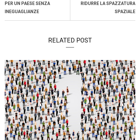
k
p
n
k
PER UN PAESE SENZA
RIDURRE LA SPAZZATURA
INEGUAGLIANZE
SPAZIALE
RELATED POST