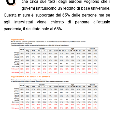
e
che circa due terzi degli europei vogliono che i
t
k
e
i
y
n
b
s
e
a
l
L
t
governi istituiscano un
reddito di base universale.
o
A
d
d
i
Questa misura è supportata dal 65% delle persone, ma se
o
p
I
s
n
agli intervistati viene chiesto di pensare all’attuale
k
p
n
k
pandemia, il risultato sale al 68%.