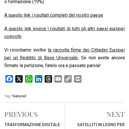
o formazione (19%).
A questo link i risultati completi del nostro paese
A questo link invece i risultati di tutti gli altri paesi europei
coinvolti
Vi ricordiamo inoltre
la raccolta firme dei Cittadini Europei
per un Reddito di Base Universale.
Se non avete ancora
firmato la petizione, fatelo ora e passate parola!
F
X
W
L
T
E
C
P
a
h
i
h
m
o
r
c
a
n
r
a
p
i
Tag:
featured
e
t
k
e
i
y
n
b
s
e
a
l
L
t
PREVIOUS
NEXT
o
A
d
d
i
o
p
I
s
n
TRASFORMAZIONE DIGITALE
SATELLITI IN LEGNO PER