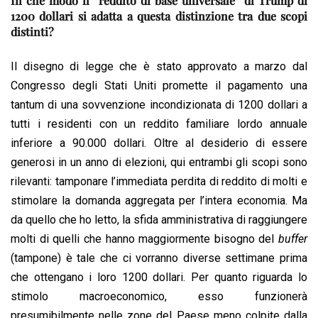
In che modo il “reddito di base universale” di Trump di
1200 dollari si adatta a questa distinzione tra due scopi
distinti?
Il disegno di legge che è stato approvato a marzo dal
Congresso degli Stati Uniti promette il pagamento una
tantum di una sovvenzione incondizionata di 1200 dollari a
tutti i residenti con un reddito familiare lordo annuale
inferiore a 90.000 dollari. Oltre al desiderio di essere
generosi in un anno di elezioni, qui entrambi gli scopi sono
rilevanti: tamponare l’immediata perdita di reddito di molti e
stimolare la domanda aggregata per l’intera economia. Ma
da quello che ho letto, la sfida amministrativa di raggiungere
molti di quelli che hanno maggiormente bisogno del
buffer
(tampone) è tale che ci vorranno diverse settimane prima
che ottengano i loro 1200 dollari. Per quanto riguarda lo
stimolo macroeconomico, esso funzionerà
presumibilmente nelle zone del Paese meno colpite dalla