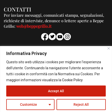
CONTATTI
Per inviare messaggi, comunicati stampa, segnalazioni,
richieste di interviste, denunce o lettere aperte a Beppe
Grillo:
web@beppegrillo.it
PUBBLICITA'
Informativa Privacy
Per la tua pubblicità su questo Blog:
Questo sito web utilizza i cookies per migliorare l'esperienza
pubblicita@beppegrillo.it
dell'utente. Continuando la navigazione l'utente acconsente a
tutti i cookie in conformità con la Normativa sui Cookies. Per
HOMEPAGE
COOKIE POLICY
PRIVACY POLICY
CONTATTI
maggiori informazioni visualizza la
Cookie Policy
Accept All
© Copyright 2026 - Il Blog di Beppe Grillo. All Rights Reserved - Powered by
happygrafic.com
Customize
Reject All