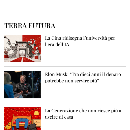
TERRA FUTURA
La Cina ridisegna l’università per
l’era dell’IA
Elon Musk: “Tra dieci anni il denaro
potrebbe non servire più”
La Generazione che non riesce più a
uscire di casa