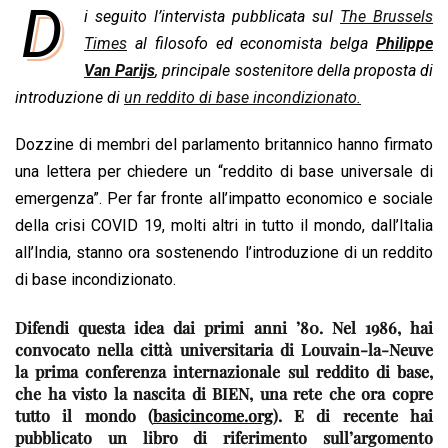
D
i seguito l’intervista pubblicata sul
The Brussels
c
a
n
r
a
p
i
e
Times
t
al filosofo ed economista belga
k
e
i
y
n
Philippe
b
s
e
a
l
L
t
Van Parijs
, principale sostenitore della proposta di
o
A
d
d
i
introduzione di
un reddito di base incondizionato.
o
p
I
s
n
Dozzine di membri del parlamento britannico hanno firmato
k
p
n
k
una lettera per chiedere un “reddito di base universale di
emergenza”. Per far fronte all’impatto economico e sociale
della crisi COVID 19, molti altri in tutto il mondo, dall’Italia
all’India, stanno ora sostenendo l’introduzione di un reddito
di base incondizionato.
Difendi questa idea dai primi anni ’80. Nel 1986, hai
convocato nella città universitaria di Louvain-la-Neuve
la prima conferenza internazionale sul reddito di base,
che ha visto la nascita di BIEN, una rete che ora copre
tutto il mondo (
basicincome.org
). E di recente hai
pubblicato un libro di riferimento sull’argomento