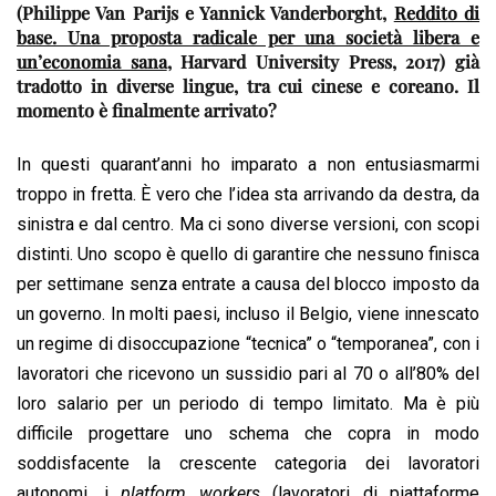
(Philippe Van Parijs e Yannick Vanderborght,
Reddito di
base. Una proposta radicale per una società libera e
un’economia sana
, Harvard University Press, 2017) già
tradotto in diverse lingue, tra cui cinese e coreano. Il
momento è finalmente arrivato?
In questi quarant’anni ho imparato a non entusiasmarmi
troppo in fretta. È vero che l’idea sta arrivando da destra, da
sinistra e dal centro. Ma ci sono diverse versioni, con scopi
distinti. Uno scopo è quello di garantire che nessuno finisca
per settimane senza entrate a causa del blocco imposto da
un governo. In molti paesi, incluso il Belgio, viene innescato
un regime di disoccupazione “tecnica” o “temporanea”, con i
lavoratori che ricevono un sussidio pari al 70 o all’80% del
loro salario per un periodo di tempo limitato. Ma è più
difficile progettare uno schema che copra in modo
soddisfacente la crescente categoria dei lavoratori
autonomi, i
platform workers
(lavoratori di piattaforme