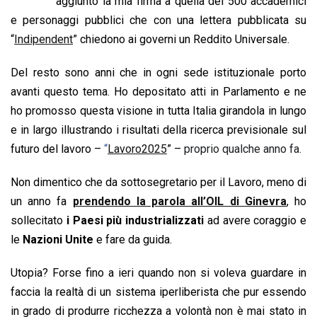
b
s
e
a
l
L
t
aggiunto la mia firma a quella dei 500 accademici
o
A
d
d
i
e personaggi pubblici che con una lettera pubblicata su
o
p
I
s
n
“
Indipendent
” chiedono ai governi un Reddito Universale.
k
p
n
k
Del resto sono anni che in ogni sede istituzionale porto
avanti questo tema. Ho depositato atti in Parlamento e ne
ho promosso questa visione in tutta Italia girandola in lungo
e in largo illustrando i risultati della ricerca previsionale sul
futuro del lavoro –
“
Lavoro2025
” –
proprio qualche anno fa.
Non dimentico che da sottosegretario per il Lavoro, meno di
un anno fa
prendendo la parola all’OIL di Ginevra
,
ho
sollecitato
i Paesi più industrializzati
ad avere coraggio e
le
Nazioni Unite
e fare da guida.
Utopia? Forse fino a ieri quando non si voleva guardare in
faccia la realtà di un sistema iperliberista che pur essendo
in grado di produrre ricchezza a volontà non è mai stato in