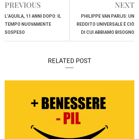
PREVIOUS
NEXT
o
A
d
d
i
o
p
I
s
n
L’AQUILA, 11 ANNI DOPO: IL
PHILIPPE VAN PARIJS: UN
k
p
n
k
TEMPO NUOVAMENTE
REDDITO UNIVERSALE È CIÒ
SOSPESO
DI CUI ABBIAMO BISOGNO
RELATED POST