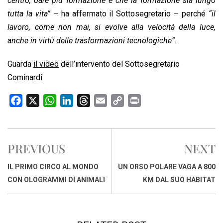
centro, dare più formazione e che la formazione sia lungo
tutta la vita”
– ha affermato il Sottosegretario – perché
“il
lavoro, come non mai, si evolve alla velocità della luce,
anche in virtù delle trasformazioni tecnologiche”.
Guarda
il video
dell’intervento del Sottosegretario
Cominardi
F
X
W
L
T
E
C
P
a
h
i
h
m
o
r
c
a
n
r
a
p
i
e
t
k
e
i
y
n
PREVIOUS
NEXT
b
s
e
a
l
L
t
o
A
d
d
i
IL PRIMO CIRCO AL MONDO
UN ORSO POLARE VAGA A 800
o
p
I
s
n
CON OLOGRAMMI DI ANIMALI
KM DAL SUO HABITAT
k
p
n
k