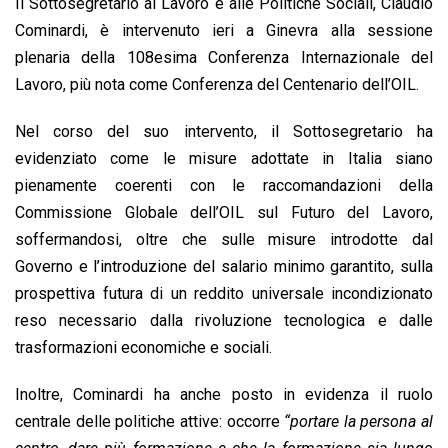
c
a
n
r
a
p
i
​Il Sottosegretario al Lavoro e alle Politiche Sociali, Claudio
e
t
k
e
i
y
n
Cominardi, è intervenuto ieri a Ginevra alla sessione
b
s
e
a
l
L
t
plenaria della 108esima Conferenza Internazionale del
o
A
d
d
i
Lavoro, più nota come Conferenza del Centenario dell’OIL.
o
p
I
s
n
k
p
n
k
Nel corso del suo intervento, il Sottosegretario ha
evidenziato come le misure adottate in Italia siano
pienamente coerenti con le raccomandazioni della
Commissione Globale dell’OIL sul Futuro del Lavoro,
soffermandosi, oltre che sulle misure introdotte dal
Governo e l’introduzione del salario minimo garantito, sulla
prospettiva futura di un reddito universale incondizionato
reso necessario dalla rivoluzione tecnologica e dalle
trasformazioni economiche e sociali.
Inoltre, Cominardi ha anche posto in evidenza il ruolo
centrale delle politiche attive: occorre
“portare la persona al