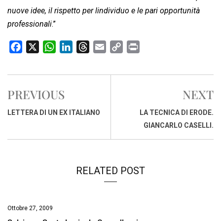
nuove idee, il rispetto per lindividuo e le pari opportunità
professionali
.”
F
X
W
L
T
E
C
P
a
h
i
h
m
o
r
c
a
n
r
a
p
i
e
t
k
e
i
y
n
PREVIOUS
NEXT
b
s
e
a
l
L
t
o
A
d
d
i
LETTERA DI UN EX ITALIANO
LA TECNICA DI ERODE.
o
p
I
s
n
GIANCARLO CASELLI.
k
p
n
k
RELATED POST
Ottobre 27, 2009