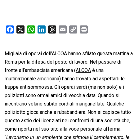
F
X
W
L
T
E
C
P
a
h
i
h
m
o
r
c
a
n
r
a
p
i
Migliaia di operai dell’ALCOA hanno sfilato questa mattina a
e
t
k
e
i
y
n
b
s
e
a
l
L
t
Roma per la difesa del posto di lavoro. Nel passare di
o
A
d
d
i
fronte all’ambasciata americana (
ALCOA
è una
o
p
I
s
n
multinazionale americana) hanno trovato ad aspettarli le
k
p
n
k
truppe antisommossa. Gli operai sardi (ma non solo) e i
poliziotti sono ormai amici di vecchia data. Quando si
incontrano volano subito cordiali manganellate. Qualche
poliziotto gioca anche a rubabandiera. Non si capisce tutto
questo astio dei licenziati nei confronti di una società che,
come riporta nel suo sito alla
voce personale
afferma :
“
Lavoriamo in un ambiente che stimola il cambiamento, le