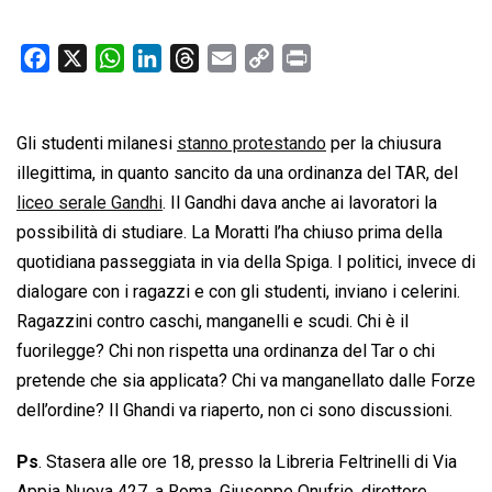
F
X
W
L
T
E
C
P
a
h
i
h
m
o
r
c
a
n
r
a
p
i
Gli studenti milanesi
e
t
k
stanno protestando
e
i
y
n
per la chiusura
b
s
e
a
l
L
t
illegittima, in quanto sancito da una ordinanza del TAR, del
o
A
d
d
i
liceo serale Gandhi
. Il Gandhi dava anche ai lavoratori la
o
p
I
s
n
possibilità di studiare. La Moratti l’ha chiuso prima della
k
p
n
k
quotidiana passeggiata in via della Spiga. I politici, invece di
dialogare con i ragazzi e con gli studenti, inviano i celerini.
Ragazzini contro caschi, manganelli e scudi. Chi è il
fuorilegge? Chi non rispetta una ordinanza del Tar o chi
pretende che sia applicata? Chi va manganellato dalle Forze
dell’ordine? Il Ghandi va riaperto, non ci sono discussioni.
Ps
. Stasera alle ore 18, presso la Libreria Feltrinelli di Via
Appia Nuova 427, a Roma, Giuseppe Onufrio, direttore