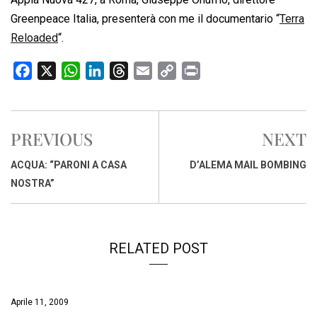
Greenpeace Italia, presenterà con me il documentario “
Terra
Reloaded
“.
F
X
W
L
T
E
C
P
a
h
i
h
m
o
r
c
a
n
r
a
p
i
e
t
k
e
i
y
n
PREVIOUS
NEXT
b
s
e
a
l
L
t
o
A
d
d
i
ACQUA: “PARONI A CASA
D’ALEMA MAIL BOMBING
o
p
I
s
n
NOSTRA”
k
p
n
k
RELATED POST
Aprile 11, 2009