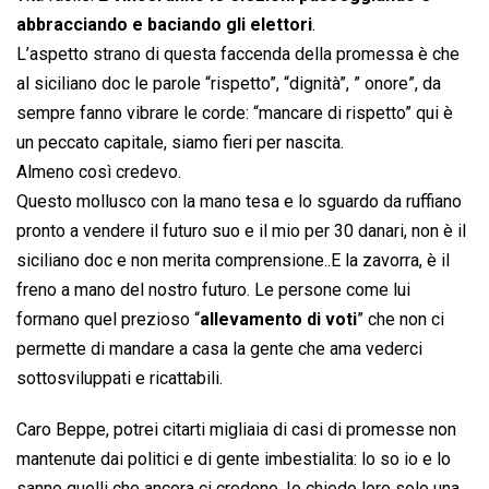
abbracciando e baciando gli elettori
.
L’aspetto strano di questa faccenda della promessa è che
al siciliano doc le parole “rispetto”, “dignità”, ” onore”, da
sempre fanno vibrare le corde: “mancare di rispetto” qui è
un peccato capitale, siamo fieri per nascita.
Almeno così credevo.
Questo mollusco con la mano tesa e lo sguardo da ruffiano
pronto a vendere il futuro suo e il mio per 30 danari, non è il
siciliano doc e non merita comprensione..E la zavorra, è il
freno a mano del nostro futuro. Le persone come lui
formano quel prezioso “
allevamento di voti
” che non ci
permette di mandare a casa la gente che ama vederci
sottosviluppati e ricattabili.
Caro Beppe, potrei citarti migliaia di casi di promesse non
mantenute dai politici e di gente imbestialita: lo so io e lo
sanno quelli che ancora ci credono. Io chiedo loro solo una