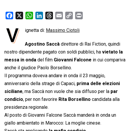
F
X
W
L
T
E
C
P
a
h
i
h
m
o
r
V
ignetta di:
Massimo Ciotoli
c
a
n
r
a
p
i
e
t
k
e
i
y
n
Agostino Saccà
direttore di Rai Fiction, quindi
b
s
e
a
l
L
t
nostro dipendente pagato con soldi pubblici, ha
vietato la
o
A
d
d
i
messa in onda
del film 
Giovanni Falcone
 in cui compariva
o
p
I
s
n
anche il giudice Paolo Borsellino.
k
p
n
k
Il programma doveva andare in onda il 23 maggio,
anniversario della strage di Capaci,
prima delle elezioni
siciliane
, ma Saccà non vuole che sia diffuso per la
par
condicio
, per non favorire
Rita Borsellino
candidata alla
presidenza regionale.
Al posto di Giovanni Falcone Saccà manderà in onda un
giallo ambientato in Marocco: La moglie cinese.
Saccà sta applicando
la mafia condicio
.