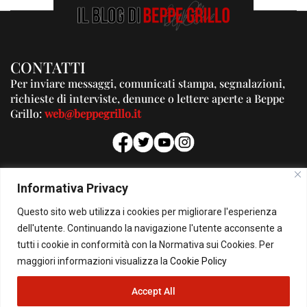
CONTATTI
Per inviare messaggi, comunicati stampa, segnalazioni,
richieste di interviste, denunce o lettere aperte a Beppe
Grillo:
web@beppegrillo.it
PUBBLICITA'
Informativa Privacy
Per la tua pubblicità su questo Blog:
Questo sito web utilizza i cookies per migliorare l'esperienza
pubblicita@beppegrillo.it
dell'utente. Continuando la navigazione l'utente acconsente a
tutti i cookie in conformità con la Normativa sui Cookies. Per
HOMEPAGE
COOKIE POLICY
PRIVACY POLICY
CONTATTI
maggiori informazioni visualizza la
Cookie Policy
Accept All
© Copyright 2026 - Il Blog di Beppe Grillo. All Rights Reserved - Powered by