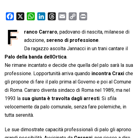
F
X
W
L
T
E
C
P
a
h
i
h
m
o
r
F
ranco Carraro
, padovano di nascita, milanese di
c
a
n
r
a
p
i
e
adozione,
t
k
sereno di professione
e
i
y
n
.
b
s
e
a
l
L
t
Da ragazzo ascolta Jannacci in un trani cantare il
o
A
d
d
i
Palo della banda dellOrtica
.
o
p
I
s
n
Ne rimane incantato e decide che quella del palo sarà la sua
k
p
n
k
professione. Lopportunità arriva quando
incontra Craxi
che
gli propone di fare il palo prima al Governo e poi al Comune
di Roma. Carraro diventa sindaco di Roma nel 1989, ma nel
1993 la
sua giunta è travolta dagli arresti
. Si sfila
velocemente da palo comunale, senza fare polemiche, in
tutta serenità.
Le sue dimostrate capacità professionali di palo gli aprono
grandi possibilità. Avvicinato da
Geronzi
, non riesce a dire