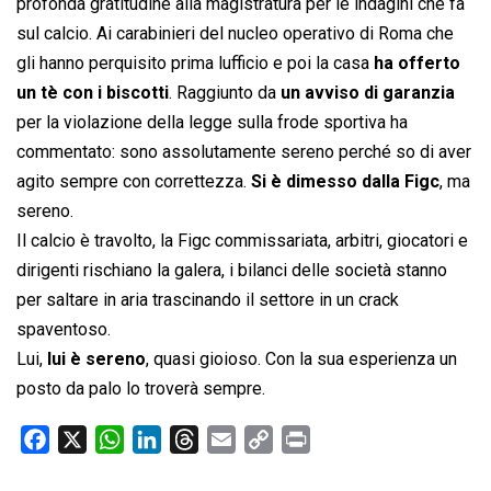
profonda gratitudine alla magistratura per le indagini che fa
sul calcio. Ai carabinieri del nucleo operativo di Roma che
gli hanno perquisito prima lufficio e poi la casa
ha offerto
un tè con i biscotti
. Raggiunto da
un avviso di garanzia
per la violazione della legge sulla frode sportiva ha
commentato: sono assolutamente sereno perché so di aver
agito sempre con correttezza.
Si è dimesso dalla Figc
, ma
sereno.
Il calcio è travolto, la Figc commissariata, arbitri, giocatori e
dirigenti rischiano la galera, i bilanci delle società stanno
per saltare in aria trascinando il settore in un crack
spaventoso.
Lui,
lui è sereno
, quasi gioioso. Con la sua esperienza un
posto da palo lo troverà sempre.
F
X
W
L
T
E
C
P
a
h
i
h
m
o
r