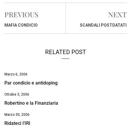
c
a
n
r
a
p
i
e
t
k
e
i
y
n
PREVIOUS
NEXT
b
s
e
a
l
L
t
o
A
d
d
i
MAFIA CONDICIO
SCANDALI POSTDATATI
o
p
I
s
n
k
p
n
k
RELATED POST
Marzo 6, 2006
Par condicio e antidoping
Ottobre 3, 2006
Robertino e la Finanziaria
Marzo 30, 2006
Ridateci l’IRI