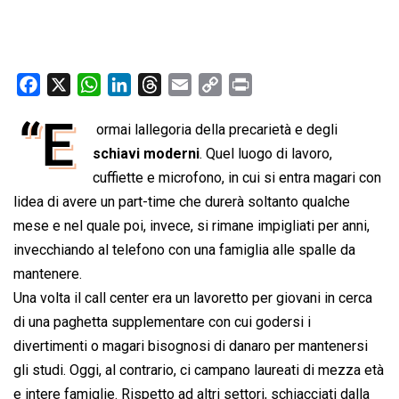
F
X
W
L
T
E
C
P
a
h
i
h
m
o
r
“E
 ormai lallegoria della precarietà e degli
c
a
n
r
a
p
i
e
schiavi moderni
t
k
e
i
. Quel luogo di lavoro,
y
n
b
s
e
a
l
L
t
cuffiette e microfono, in cui si entra magari con
o
A
d
d
i
lidea di avere un part-time che durerà soltanto qualche
o
p
I
s
n
mese e nel quale poi, invece, si rimane impigliati per anni,
k
p
n
k
invecchiando al telefono con una famiglia alle spalle da
mantenere.
Una volta il call center era un lavoretto per giovani in cerca
di una paghetta supplementare con cui godersi i
divertimenti o magari bisognosi di danaro per mantenersi
gli studi. Oggi, al contrario, ci campano laureati di mezza età
e intere famiglie. Rispetto ad altri settori, schiacciati dalla