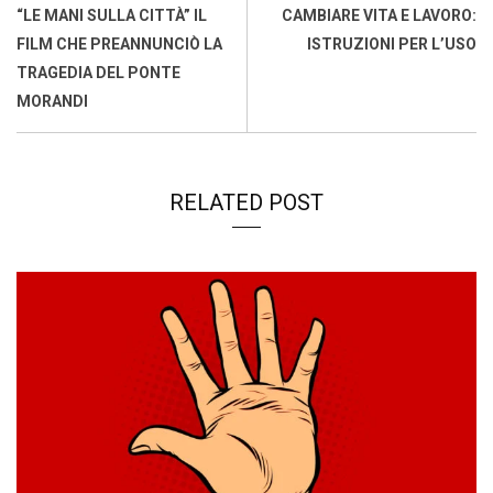
o
p
I
s
n
“LE MANI SULLA CITTÀ” IL
CAMBIARE VITA E LAVORO:
k
p
n
k
FILM CHE PREANNUNCIÒ LA
ISTRUZIONI PER L’USO
TRAGEDIA DEL PONTE
MORANDI
RELATED POST