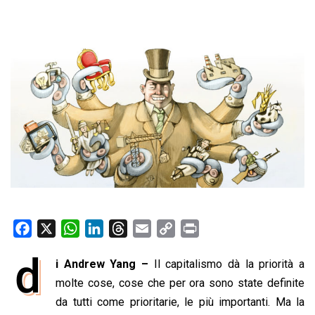
F
X
W
L
T
E
C
P
a
h
i
h
m
o
r
d
i Andrew Yang –
Il capitalismo dà la priorità a
c
a
n
r
a
p
i
e
molte cose, cose che per ora sono state definite
t
k
e
i
y
n
b
s
e
a
l
L
t
da tutti come prioritarie, le più importanti. Ma la