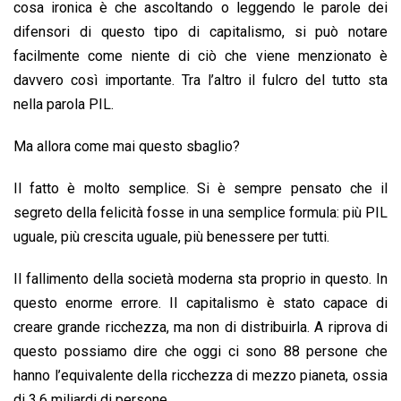
o
A
d
d
i
cosa ironica è che ascoltando o leggendo le parole dei
o
p
I
s
n
difensori di questo tipo di capitalismo, si può notare
k
p
n
k
facilmente come niente di ciò che viene menzionato è
davvero così importante. Tra l’altro il fulcro del tutto sta
nella parola PIL.
Ma allora come mai questo sbaglio?
Il fatto è molto semplice. Si è sempre pensato che il
segreto della felicità fosse in una semplice formula: più PIL
uguale, più crescita uguale, più benessere per tutti.
Il fallimento della società moderna sta proprio in questo. In
questo enorme errore. Il capitalismo è stato capace di
creare grande ricchezza, ma non di distribuirla. A riprova di
questo possiamo dire che oggi ci sono 88 persone che
hanno l’equivalente della ricchezza di mezzo pianeta, ossia
di 3,6 miliardi di persone.