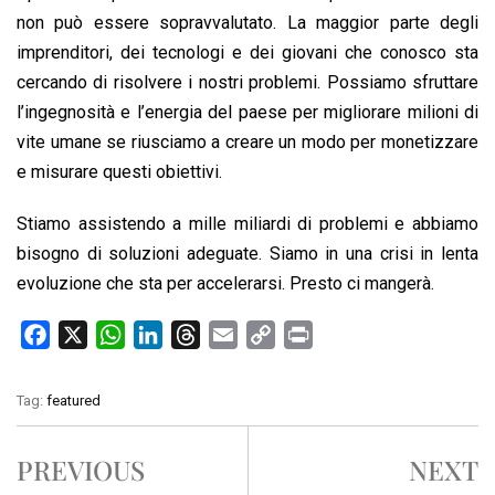
non può essere sopravvalutato. La maggior parte degli
imprenditori, dei tecnologi e dei giovani che conosco sta
cercando di risolvere i nostri problemi. Possiamo sfruttare
l’ingegnosità e l’energia del paese per migliorare milioni di
vite umane se riusciamo a creare un modo per monetizzare
e misurare questi obiettivi.
Stiamo assistendo a mille miliardi di problemi e abbiamo
bisogno di soluzioni adeguate. Siamo in una crisi in lenta
evoluzione che sta per accelerarsi. Presto ci mangerà.
F
X
W
L
T
E
C
P
a
h
i
h
m
o
r
c
a
n
r
a
p
i
Tag:
featured
e
t
k
e
i
y
n
b
s
e
a
l
L
t
PREVIOUS
NEXT
o
A
d
d
i