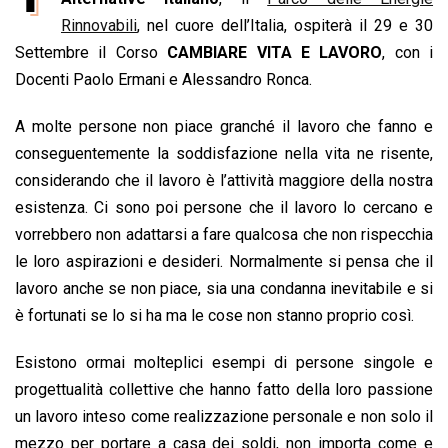
b
s
e
a
l
L
t
Rinnovabili
, nel cuore dell’Italia, ospiterà il 29 e 30
o
A
d
d
i
Settembre il Corso
CAMBIARE VITA E LAVORO
, con i
o
p
I
s
n
Docenti Paolo Ermani e Alessandro Ronca.
k
p
n
k
A molte persone non piace granché il lavoro che fanno e
conseguentemente la soddisfazione nella vita ne risente,
considerando che il lavoro è l’attività maggiore della nostra
esistenza. Ci sono poi persone che il lavoro lo cercano e
vorrebbero non adattarsi a fare qualcosa che non rispecchia
le loro aspirazioni e desideri. Normalmente si pensa che il
lavoro anche se non piace, sia una condanna inevitabile e si
è fortunati se lo si ha ma le cose non stanno proprio così.
Esistono ormai molteplici esempi di persone singole e
progettualità collettive che hanno fatto della loro passione
un lavoro inteso come realizzazione personale e non solo il
mezzo per portare a casa dei soldi, non importa come e