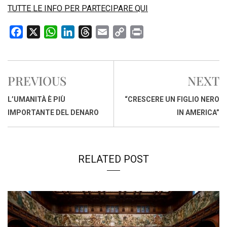
TUTTE LE INFO PER PARTECIPARE QUI
F
X
W
L
T
E
C
P
a
h
i
h
m
o
r
c
a
n
r
a
p
i
e
t
k
e
i
y
n
PREVIOUS
NEXT
b
s
e
a
l
L
t
o
A
d
d
i
L’UMANITÀ È PIÙ
“CRESCERE UN FIGLIO NERO
o
p
I
s
n
IMPORTANTE DEL DENARO
IN AMERICA”
k
p
n
k
RELATED POST