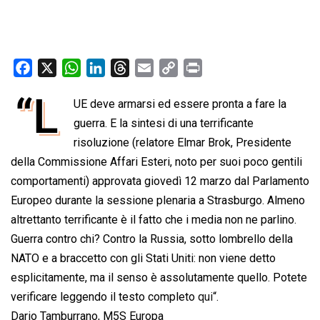
F
X
W
L
T
E
C
P
a
h
i
h
m
o
r
“L
UE deve armarsi ed essere pronta a fare la
c
a
n
r
a
p
i
e
guerra. E la sintesi di una terrificante
t
k
e
i
y
n
b
s
e
a
l
L
t
risoluzione (relatore Elmar Brok, Presidente
o
A
d
d
i
della Commissione Affari Esteri, noto per suoi poco gentili
o
p
I
s
n
comportamenti) approvata giovedì 12 marzo dal Parlamento
k
p
n
k
Europeo durante la sessione plenaria a Strasburgo. Almeno
altrettanto terrificante è il fatto che i media non ne parlino.
Guerra contro chi? Contro la Russia, sotto lombrello della
NATO e a braccetto con gli Stati Uniti: non viene detto
esplicitamente, ma il senso è assolutamente quello. Potete
verificare leggendo il testo completo
qui
“.
Dario Tamburrano, M5S Europa