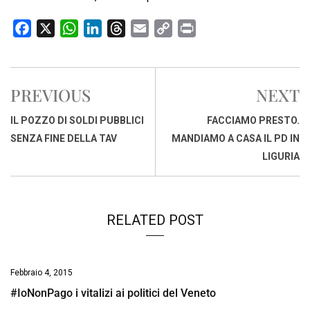
F
X
W
L
T
E
C
P
a
h
i
h
m
o
r
c
a
n
r
a
p
i
e
t
k
e
i
y
n
PREVIOUS
NEXT
b
s
e
a
l
L
t
o
A
d
d
i
IL POZZO DI SOLDI PUBBLICI
FACCIAMO PRESTO.
o
p
I
s
n
SENZA FINE DELLA TAV
MANDIAMO A CASA IL PD IN
k
p
n
k
LIGURIA
RELATED POST
Febbraio 4, 2015
#IoNonPago i vitalizi ai politici del Veneto