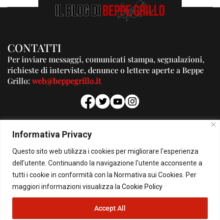
CONTATTI
Per inviare messaggi, comunicati stampa, segnalazioni,
richieste di interviste, denunce o lettere aperte a Beppe
Grillo:
web@beppegrillo.it
PUBBLICITA'
Informativa Privacy
Per la tua pubblicità su questo Blog:
Questo sito web utilizza i cookies per migliorare l'esperienza
pubblicita@beppegrillo.it
dell'utente. Continuando la navigazione l'utente acconsente a
tutti i cookie in conformità con la Normativa sui Cookies. Per
HOMEPAGE
COOKIE POLICY
PRIVACY POLICY
CONTATTI
maggiori informazioni visualizza la
Cookie Policy
Accept All
© Copyright 2026 - Il Blog di Beppe Grillo. All Rights Reserved - Powered by