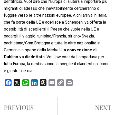
dentifricio. Vuol dire che l’Europa ci aiuterà a importare più
migranti di adesso che inevitabilmente cercheranno di
fuggire verso le altre nazioni europee. A chi arriva in Italia,
che fa parte della UE e aderisce a Schengen, va offerta la
possibilità di scegliersi il Paese che vuole nella UE e
pagargli il viaggio. tunisino/Francia, siriano/Svezia,
pachistano/Gran Bretagna e tutte le altre nazionalità in
Germania a spese della Merkel.
La convenzione di
Dublino va disdettata
. Voli low cost da Lampedusa per
tutta Europa, la destinazione la sceglie il clandestino, come
è giusto che sia.
F
X
W
L
T
E
C
P
a
h
i
h
m
o
r
c
a
n
r
a
p
i
e
t
k
e
i
y
n
PREVIOUS
NEXT
b
s
e
a
l
L
t