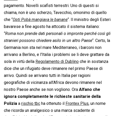
pagamento. Novelli scafisti terrestri. Uno di questi si
chiama, non è uno scherzo, Tavecchio, omonimo di quello
che “
Opti Pobà mangiava le banane
“. Il ministro degli Esteri
bavarese a fine agosto ha attccato il sistema italiano:
“
Roma non prende dati personali o impronte perché così gli
stranieri possono chiedere asilo in un altro Paese
“. Certo, la
Germania non sta nel mare Mediterraneo, i barconi non
arrivano a Berlino, e l’Italia i problemi se li deve grattare da
sola in virtù della
Regolamento di Dublino
che in sostanza
dice che un rifugiato deve rimanere nel primo Paese di
arrivo. Quindi se arrivano tutti in Italia per ragioni
geografiche di vicinanza all’Africa devono rimanere nel
nostro Paese anche se non vogliono. Ora
Alfano che
ignora completamente le richieste sanitarie della
Polizia
a
rischio tbc
ha ottenuto il
Frontex Plus
, un nome
che ricorda un analgesico o una marca scadente di