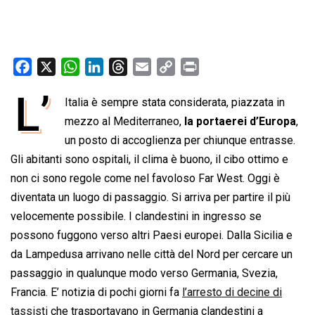
F
X
W
L
T
E
C
P
a
h
i
h
m
o
r
L’
Italia è sempre stata considerata, piazzata in
c
a
n
r
a
p
i
e
mezzo al Mediterraneo,
t
k
e
i
y
la portaerei d’Europa
n
,
b
s
e
a
l
L
t
un posto di accoglienza per chiunque entrasse.
o
A
d
d
i
Gli abitanti sono ospitali, il clima è buono, il cibo ottimo e
o
p
I
s
n
non ci sono regole come nel favoloso Far West. Oggi è
k
p
n
k
diventata un luogo di passaggio. Si arriva per partire il più
velocemente possibile. I clandestini in ingresso se
possono fuggono verso altri Paesi europei. Dalla Sicilia e
da Lampedusa arrivano nelle città del Nord per cercare un
passaggio in qualunque modo verso Germania, Svezia,
Francia. E’ notizia di pochi giorni fa
l’arresto di decine di
tassisti
che trasportavano in Germania clandestini a