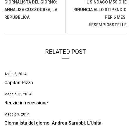
o
A
d
d
i
GIORNALISTA DEL GIORNO:
IL SINDACO M5S CHE
o
p
I
s
n
ANNALISA CUZZOCREA, LA
RINUNCIA ALLO STIPENDIO
k
p
n
k
REPUBBLICA
PER 6 MESI
#ESEMPIO5STELLE
RELATED POST
Aprile 8, 2014
Capitan Pizza
Maggio 15, 2014
Renzie in recessione
Maggio 9, 2014
Giornalista del giorno, Andrea Sarubbi, L’Unità