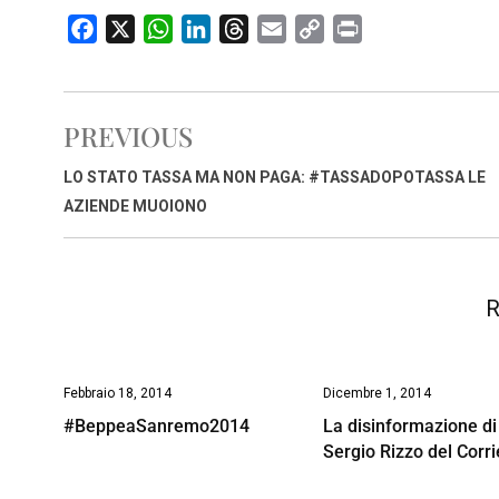
F
X
W
L
T
E
C
P
a
h
i
h
m
o
r
c
a
n
r
a
p
i
e
t
k
e
i
y
n
PREVIOUS
b
s
e
a
l
L
t
o
A
d
d
i
LO STATO TASSA MA NON PAGA: #TASSADOPOTASSA LE
o
p
I
s
n
AZIENDE MUOIONO
k
p
n
k
R
Febbraio 18, 2014
Dicembre 1, 2014
#BeppeaSanremo2014
La disinformazione di
Sergio Rizzo del Corri