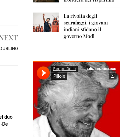
0
1
1
La rivolta degli
scarafaggi: i giovani
2
0
indiani sfidano il
1
NEXT
governo Modi
2
 DUBLINO
2
0
1
3
2
0
1
4
2
0
el duo
1
i-De
5
2