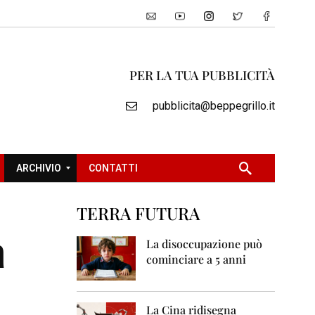
PER LA TUA PUBBLICITÀ
pubblicita@beppegrillo.it
ARCHIVIO
CONTATTI
TERRA FUTURA
2
a
0
La disoccupazione può
0
cominciare a 5 anni
5
2
0
La Cina ridisegna