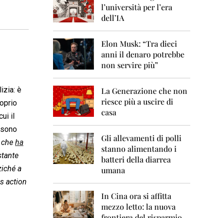
0
l’università per l’era
6
dell’IA
2
0
Elon Musk: “Tra dieci
0
anni il denaro potrebbe
7
non servire più”
2
0
izia: è
La Generazione che non
0
8
riesce più a uscire di
roprio
casa
ui il
2
0
i sono
0
Gli allevamenti di polli
che
ha
9
stanno alimentando i
stante
batteri della diarrea
2
ziché a
umana
0
s action
1
0
In Cina ora si affitta
mezzo letto: la nuova
2
frontiera del risparmio