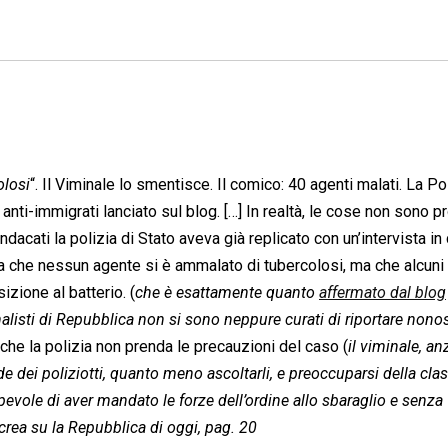
olosi
“. Il Viminale lo smentisce. Il comico: 40 agenti malati. La Pol
 anti-immigrati lanciato sul blog. […] In realtà, le cose non sono p
ndacati la polizia di Stato aveva già replicato con un’intervista in c
ava che nessun agente si è ammalato di tubercolosi, ma che alcun
izione al batterio. (
che è esattamente quanto
affermato dal blog
alisti di Repubblica non si sono neppure curati di riportare nono
, che la polizia non prenda le precauzioni del caso (
il viminale, an
 dei poliziotti, quanto meno ascoltarli, e preoccuparsi della clas
lpevole di aver mandato le forze dell’ordine allo sbaraglio e senza
rea su la Repubblica di oggi, pag. 20