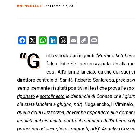
BEPPEGRILLO.IT
- SETTEMBRE 3, 2014
F
X
W
L
T
E
C
P
a
h
i
h
m
o
r
“G
rillo-shock sui migranti. “
Portano la tuberc
c
a
n
r
a
p
i
e
falso. Pd e Sel: sei un razzista. Un allarme
t
k
e
i
y
n
b
s
e
a
l
L
t
così. All’allarme lanciato da uno dei suoi si
o
A
d
d
i
direttore centrale di Sanità, Roberto Santarosa, precis
o
p
I
s
n
semplicemente risultati positivi al test che prova l’espos
k
p
n
k
riportato
e
sottolineato
la denuncia di Consap che i giorn
sia stata lanciata a giugno, ndr
). Nega anche, il Viminale
quelle della Cuzzocrea, dovrebbe rispondere alle domande
lanciata dal sindacato contro il ministero dell’interno co
protezioni ad accogliere i migranti, ndr
)”
Annalisa Cuzzoc